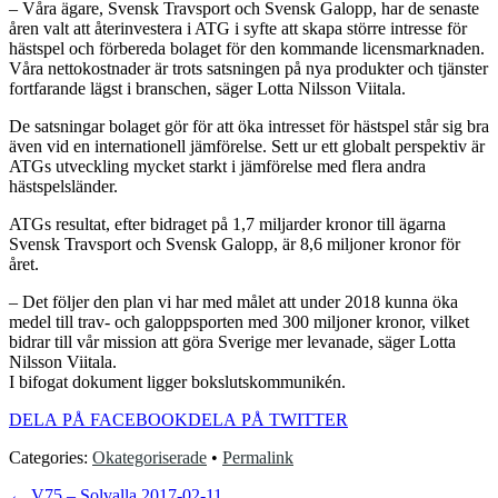
– Våra ägare, Svensk Travsport och Svensk Galopp, har de senaste
åren valt att återinvestera i ATG i syfte att skapa större intresse för
hästspel och förbereda bolaget för den kommande licensmarknaden.
Våra nettokostnader är trots satsningen på nya produkter och tjänster
fortfarande lägst i branschen, säger Lotta Nilsson Viitala.
De satsningar bolaget gör för att öka intresset för hästspel står sig bra
även vid en internationell jämförelse. Sett ur ett globalt perspektiv är
ATGs utveckling mycket starkt i jämförelse med flera andra
hästspelsländer.
ATGs resultat, efter bidraget på 1,7 miljarder kronor till ägarna
Svensk Travsport och Svensk Galopp, är 8,6 miljoner kronor för
året.
– Det följer den plan vi har med målet att under 2018 kunna öka
medel till trav- och galoppsporten med 300 miljoner kronor, vilket
bidrar till vår mission att göra Sverige mer levanade, säger Lotta
Nilsson Viitala.
I bifogat dokument ligger bokslutskommunikén.
DELA PÅ FACEBOOK
DELA PÅ TWITTER
Categories:
Okategoriserade
•
Permalink
←
V75 – Solvalla 2017-02-11