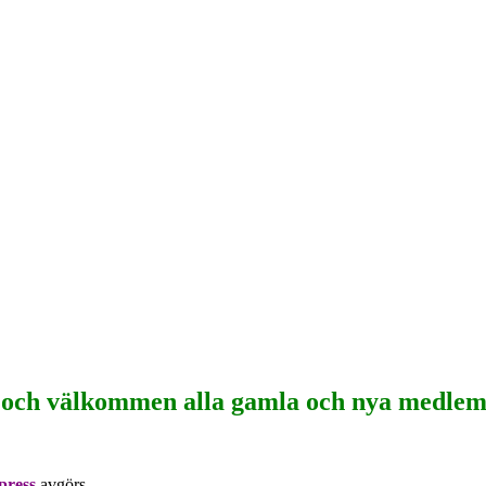
 och välkommen alla gamla och nya medle
press
avgörs.