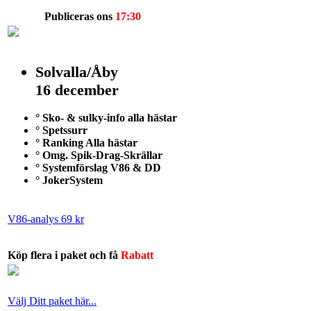
Publiceras ons
17:30
Solvalla/Åby
16 december
° Sko- & sulky-info alla hästar
° Spetssurr
° Ranking Alla hästar
° Omg. Spik-Drag-Skrällar
° Systemförslag V86 & DD
° JokerSystem
V86-analys 69 kr
Köp flera i paket och få
Rabatt
Välj Ditt paket här...