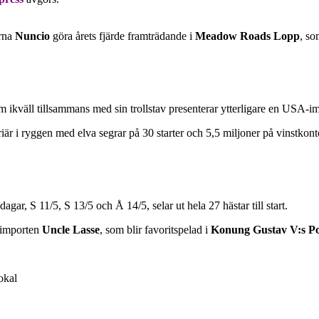
ärna
Nuncio
göra årets fjärde framträdande i
Meadow Roads Lopp
, so
m ikväll tillsammans med sin trollstav presenterar ytterligare en USA-i
är i ryggen med elva segrar på 30 starter och 5,5 miljoner på vinstkont
ar, S 11/5, S 13/5 och Å 14/5, selar ut hela 27 hästar till start.
-importen
Uncle Lasse
, som blir favoritspelad i
Konung Gustav V:s P
okal