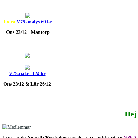
Extra
V75 analys 69 kr
Ons 23/12 - Mantorp
V75-paket 124 kr
Ons 23/12 & Lör 26/12
Hej
I kväll är det
Solvalla/Bergsåker
som delar på värdskapet när
V86 X