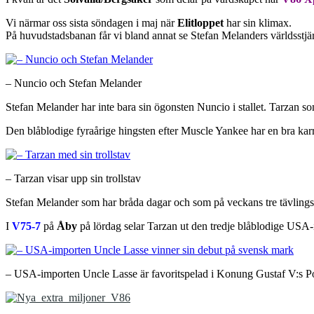
Vi närmar oss sista söndagen i maj när
Elitloppet
har sin klimax.
På huvudstadsbanan får vi bland annat se Stefan Melanders världsstj
– Nuncio och Stefan Melander
Stefan Melander har inte bara sin ögonsten Nuncio i stallet. Tarzan so
Den blåblodige fyraårige hingsten efter Muscle Yankee har en bra karri
– Tarzan visar upp sin trollstav
Stefan Melander som har bråda dagar och som på veckans tre tävlingsdag
I
V75-7
på
Åby
på lördag selar Tarzan ut den tredje blåblodige USA
– USA-importen Uncle Lasse är favoritspelad i Konung Gustaf V:s P