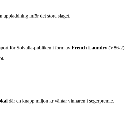
m uppladdning inför det stora slaget.
mport för Solvalla-publiken i form av
French Laundry
(V86-2).
ot.
okal
där en knapp miljon kr väntar vinnaren i segerpremie.