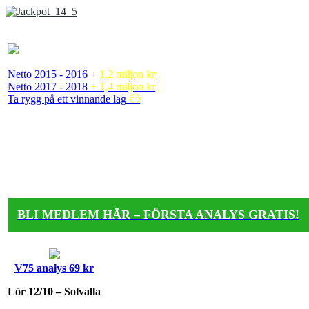
Netto 2015 - 2016
+ 1,2 miljon kr
Netto 2017 - 2018
+ 1,4 miljon kr
Ta rygg på ett vinnande lag
🙂
BLI MEDLEM HÄR – FÖRSTA ANALYS GRATIS!
V75 analys 69 kr
Lör 12/10 – Solvalla