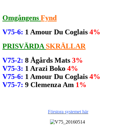
Omgångens
Fynd
V75-6:
1 Amour Du Coglais
4%
PRISVÄRDA
SKRÄLLAR
V75-2:
8 Ågårds Mats
3%
V75-3:
1 Arazi Boko
4%
V75-6:
1 Amour Du Coglais
4%
V75-7:
9 Clemenza Am
1%
Förstora systemet här