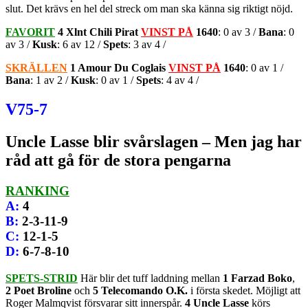
slut. Det krävs en hel del streck om man ska känna sig riktigt nöjd.
FAVORIT
4 Xlnt Chili Pirat
VINST PÅ
1640
: 0 av 3 /
Bana
: 0
av 3 /
Kusk
: 6 av 12 /
Spets
: 3 av 4 /
SKRÄLLEN
1 Amour Du Coglais
VINST PÅ
1640
: 0 av 1 /
Bana
: 1 av 2 /
Kusk
: 0 av 1 /
Spets
: 4 av 4 /
V75-7
Uncle Lasse blir svårslagen – Men jag har
råd att gå för de stora pengarna
RANKING
A
:
4
B
:
2-3-11-9
C
:
12-1-5
D
:
6-7-8-10
SPETS-STRID
Här blir det tuff laddning mellan
1 Farzad Boko
,
2 Poet Broline
och
5 Telecomando O.K.
i första skedet. Möjligt att
Roger Malmqvist försvarar sitt innerspår.
4 Uncle Lasse
körs