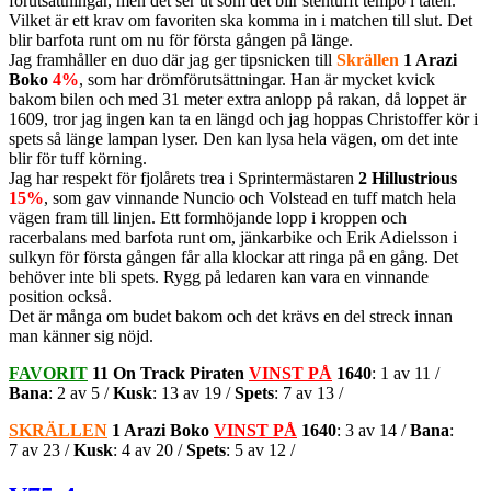
förutsättningar, men det ser ut som det blir stentufft tempo i täten.
Vilket är ett krav om favoriten ska komma in i matchen till slut. Det
blir barfota runt om nu för första gången på länge.
Jag framhåller en duo där jag ger tipsnicken till
Skrällen
1 Arazi
Boko
4%
, som har drömförutsättningar. Han är mycket kvick
bakom bilen och med 31 meter extra anlopp på rakan, då loppet är
1609, tror jag ingen kan ta en längd och jag hoppas Christoffer kör i
spets så länge lampan lyser. Den kan lysa hela vägen, om det inte
blir för tuff körning.
Jag har respekt för fjolårets trea i Sprintermästaren
2 Hillustrious
15%
, som gav vinnande Nuncio och Volstead en tuff match hela
vägen fram till linjen. Ett formhöjande lopp i kroppen och
racerbalans med barfota runt om, jänkarbike och Erik Adielsson i
sulkyn för första gången får alla klockar att ringa på en gång. Det
behöver inte bli spets. Rygg på ledaren kan vara en vinnande
position också.
Det är många om budet bakom och det krävs en del streck innan
man känner sig nöjd.
FAVORIT
11 On Track Piraten
VINST PÅ
1640
: 1 av 11 /
Bana
: 2 av 5 /
Kusk
: 13 av 19 /
Spets
: 7 av 13 /
SKRÄLLEN
1 Arazi Boko
VINST PÅ
1640
: 3 av 14 /
Bana
:
7 av 23 /
Kusk
: 4 av 20 /
Spets
: 5 av 12 /