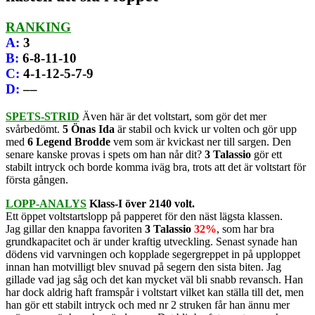
RANKING
A
:
3
B
:
6-8-11-10
C
:
4-1-12-5-7-9
D
:
––
SPETS-STRID
Även här är det voltstart, som gör det mer
svårbedömt.
5 Önas Ida
är stabil och kvick ur volten och gör upp
med
6 Legend Brodde
vem som är kvickast ner till sargen. Den
senare kanske provas i spets om han når dit?
3 Talassio
gör ett
stabilt intryck och borde komma iväg bra, trots att det är voltstart för
första gången.
LOPP-ANALYS
Klass-I över 2140 volt.
Ett öppet voltstartslopp på papperet för den näst lägsta klassen.
Jag gillar den knappa favoriten
3 Talassio
32%
, som har bra
grundkapacitet och är under kraftig utveckling. Senast synade han
dödens vid varvningen och kopplade segergreppet in på upploppet
innan han motvilligt blev snuvad på segern den sista biten. Jag
gillade vad jag såg och det kan mycket väl bli snabb revansch. Han
har dock aldrig haft framspår i voltstart vilket kan ställa till det, men
han gör ett stabilt intryck och med nr 2 struken får han ännu mer