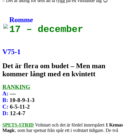
– Det är aldrig för sent att ta rygg på ett vinnande lag 😉
Romme
17 – december
V75-1
Det är flera om budet – Men man
kommer långt med en kvintett
RANKING
A
:
––
B
:
10-8-9-1-3
C
:
6-5-11-2
D
:
12-4-7
SPETS-STRID
Voltstart och det är fördel innerspåret
1 Kemas
Magic
, som har spetsat från spår ett i voltstart tidigare. De två