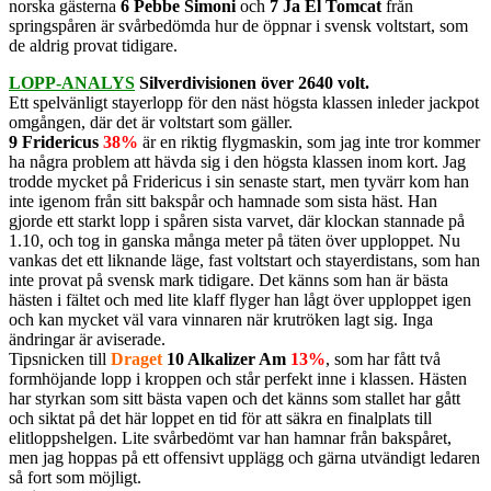
norska gästerna
6 Pebbe Simoni
och
7 Ja El Tomcat
från
springspåren är svårbedömda hur de öppnar i svensk voltstart, som
de aldrig provat tidigare.
LOPP-ANALYS
Silverdivisionen över 2640 volt.
Ett spelvänligt stayerlopp för den näst högsta klassen inleder jackpot
omgången, där det är voltstart som gäller.
9 Fridericus
38%
är en riktig flygmaskin, som jag inte tror kommer
ha några problem att hävda sig i den högsta klassen inom kort. Jag
trodde mycket på Fridericus i sin senaste start, men tyvärr kom han
inte igenom från sitt bakspår och hamnade som sista häst. Han
gjorde ett starkt lopp i spåren sista varvet, där klockan stannade på
1.10, och tog in ganska många meter på täten över upploppet. Nu
vankas det ett liknande läge, fast voltstart och stayerdistans, som han
inte provat på svensk mark tidigare. Det känns som han är bästa
hästen i fältet och med lite klaff flyger han lågt över upploppet igen
och kan mycket väl vara vinnaren när krutröken lagt sig. Inga
ändringar är aviserade.
Tipsnicken till
Draget
10 Alkalizer Am
13%
, som har fått två
formhöjande lopp i kroppen och står perfekt inne i klassen. Hästen
har styrkan som sitt bästa vapen och det känns som stallet har gått
och siktat på det här loppet en tid för att säkra en finalplats till
elitloppshelgen. Lite svårbedömt var han hamnar från bakspåret,
men jag hoppas på ett offensivt upplägg och gärna utvändigt ledaren
så fort som möjligt.