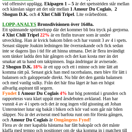
vid offensivt upplägg.
Ekipagen 1 – 5
är det spetsstriden står mellan
och känslan säger att det står mellan
1 Amour Du Coglais
,
2
Shogun D.K.
och
4 Xlnt Chili Tripel
. Lite svårbedömt.
LOPP-ANALYS
Bronsdivisionen över 1640a.
Ett spännande sprinterlopp där det kommer bli bra tryck på grejorna.
4 Xlnt Chili Tripel
22%
är en finfin travare som är under
utveckling. Han är kvick bakom bilen och har vunnit 3 av 4 i spets.
Senast släppte Joakim ledningen lite överraskande och fick sedan
inte se dagens ljus i tid för att hinna utmana. Det är flera invändigt
som tänker ladda den här gången och det kan kosta mer än det
smakar att ta hand om taktpinnen. Inga ändringar är aviserade.
2 Shogun D.K.
18%
är ett upp och ett i minne och inte lätt att
komma rätt på. Senast gick han med racerbalans, men blev för lätt i
balansen och galopperade direkt. Nu blir det den gamla balansen
och med vanlig sulky. Från det här fina läget är han en högst
allvarlig aspirant till segern.
Fyndet
1 Amour Du Coglais
4%
har hög potential i grunden och
rapporteras vara klart uppåt med årsdebuten avklarad. Han har
vunnit 4 av 4 i spets och det är nog ingen vild gissning att Johan
Untersteiner lutar sig bakåt i biken och kör vad som går när bilen
släpper. Nu är det aviserat med barfota runt om för första gången,
och
Amour Du Coglais
är
Omgångens Fynd
!
Flera av de mer kapabla hästarna har fått bakspår och det måste
klaffa med tempo och positioner om de ska komma in i matchen till