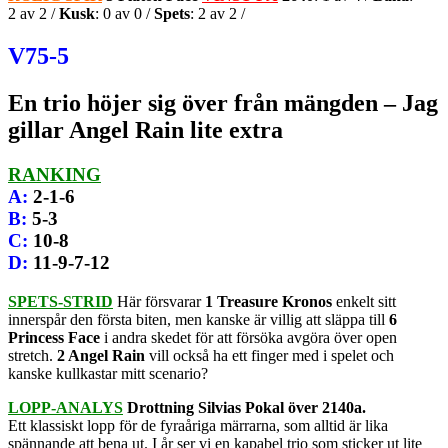
2 av 2 /
Kusk
: 0 av 0 /
Spets
: 2 av 2 /
V75-5
En trio höjer sig över från mängden – Jag
gillar Angel Rain lite extra
RANKING
A
:
2-1-6
B
:
5-3
C
:
10-8
D
:
11-9-7-12
SPETS-STRID
Här försvarar
1 Treasure Kronos
enkelt sitt
innerspår den första biten, men kanske är villig att släppa till
6
Princess Face
i andra skedet för att försöka avgöra över open
stretch.
2 Angel Rain
vill också ha ett finger med i spelet och
kanske kullkastar mitt scenario?
LOPP-ANALYS
Drottning Silvias Pokal över 2140a.
Ett klassiskt lopp för de fyraåriga märrarna, som alltid är lika
spännande att bena ut. I år ser vi en kapabel trio som sticker ut lite