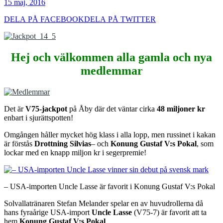
15 maj, 2016
DELA PÅ FACEBOOK
DELA PÅ TWITTER
Hej och välkommen alla gamla och nya
medlemmar
Det är
V75-jackpot
på Åby där det väntar cirka
48 miljoner kr
enbart i sjurättspotten!
Omgången håller mycket hög klass i alla lopp, men russinet i kakan
är förstås
Drottning Silvias
– och
Konung Gustaf V:s Pokal
, som
lockar med en knapp miljon kr i segerpremie!
– USA-importen Uncle Lasse är favorit i Konung Gustaf V:s Pokal
Solvallatränaren Stefan Melander spelar en av huvudrollerna då
hans fyraårige USA-import
Uncle Lasse
(V75-7) är favorit att ta
hem
Konung Gustaf V:s Pokal
.