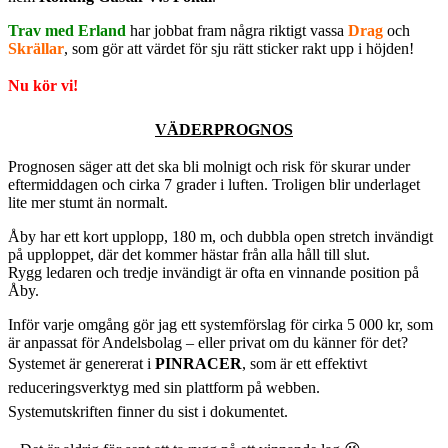
Trav med Erland
har jobbat fram några riktigt vassa
Drag
och
Skrällar
, som gör att värdet för sju rätt sticker rakt upp i höjden!
Nu kör vi!
VÄDERPROGNOS
Prognosen säger att det ska bli molnigt och risk för skurar under
eftermiddagen och cirka 7 grader i luften. Troligen blir underlaget
lite mer stumt än normalt.
Åby har ett kort upplopp, 180 m, och dubbla open stretch invändigt
på upploppet, där det kommer hästar från alla håll till slut.
Rygg ledaren och tredje invändigt är ofta en vinnande position på
Åby.
Inför varje omgång gör jag ett systemförslag för cirka 5 000 kr, som
är anpassat för Andelsbolag – eller privat om du känner för det?
Systemet är genererat i
PINRACER
, som är ett effektivt
reduceringsverktyg med sin plattform på webben.
Systemutskriften
finner du sist i dokumentet.