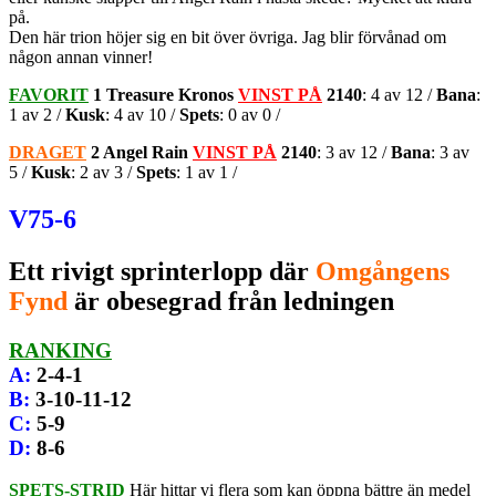
på.
Den här trion höjer sig en bit över övriga. Jag blir förvånad om
någon annan vinner!
FAVORIT
1 Treasure Kronos
VINST PÅ
2140
: 4 av 12 /
Bana
:
1 av 2 /
Kusk
: 4 av 10 /
Spets
: 0 av 0 /
DRAGET
2 Angel Rain
VINST PÅ
2140
: 3 av 12 /
Bana
: 3 av
5 /
Kusk
: 2 av 3 /
Spets
: 1 av 1 /
V75-6
Ett rivigt sprinterlopp där
Omgångens
Fynd
är obesegrad från ledningen
RANKING
A
:
2-4-1
B
:
3-10-11-12
C
:
5-9
D
:
8-6
SPETS-STRID
Här hittar vi flera som kan öppna bättre än medel