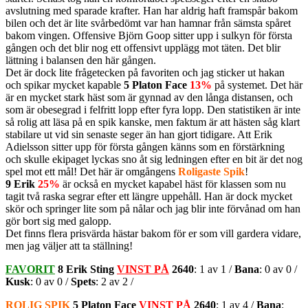
avslutning med sparade krafter. Han har aldrig haft framspår bakom
bilen och det är lite svårbedömt var han hamnar från sämsta spåret
bakom vingen. Offensive Björn Goop sitter upp i sulkyn för första
gången och det blir nog ett offensivt upplägg mot täten. Det blir
lättning i balansen den här gången.
Det är dock lite frågetecken på favoriten och jag sticker ut hakan
och spikar mycket kapable
5 Platon Face
13%
på systemet. Det här
är en mycket stark häst som är gynnad av den långa distansen, och
som är obesegrad i felfritt lopp efter fyra lopp. Den statistiken är inte
så rolig att läsa på en spik kanske, men faktum är att hästen såg klart
stabilare ut vid sin senaste seger än han gjort tidigare. Att Erik
Adielsson sitter upp för första gången känns som en förstärkning
och skulle ekipaget lyckas sno åt sig ledningen efter en bit är det nog
spel mot ett mål! Det här är omgångens
Roligaste Spik
!
9 Erik
25%
är också en mycket kapabel häst för klassen som nu
tagit två raska segrar efter ett längre uppehåll. Han är dock mycket
skör och springer lite som på nålar och jag blir inte förvånad om han
gör bort sig med galopp.
Det finns flera prisvärda hästar bakom för er som vill gardera vidare,
men jag väljer att ta ställning!
FAVORIT
8 Erik Sting
VINST PÅ
2640
: 1 av 1 /
Bana
: 0 av 0 /
Kusk
: 0 av 0 /
Spets
: 2 av 2 /
ROLIG SPIK
5 Platon Face
VINST PÅ
2640
: 1 av 4 /
Bana
: