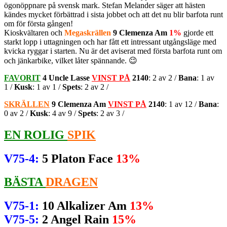
ögonöppnare på svensk mark. Stefan Melander säger att hästen
kändes mycket förbättrad i sista jobbet och att det nu blir barfota runt
om för första gången!
Kioskvältaren och
Megaskrällen
9 Clemenza Am
1%
gjorde ett
starkt lopp i uttagningen och har fått ett intressant utgångsläge med
kvicka ryggar i starten. Nu är det aviserat med första barfota runt om
och jänkarbike, vilket låter spännande. 😉
FAVORIT
4 Uncle Lasse
VINST PÅ
2140
: 2 av 2 /
Bana
: 1 av
1 /
Kusk
: 1 av 1 /
Spets
: 2 av 2 /
SKRÄLLEN
9 Clemenza Am
VINST PÅ
2140
: 1 av 12 /
Bana
:
0 av 2 /
Kusk
: 4 av 9 /
Spets
: 2 av 3 /
EN ROLIG
SPIK
V75-4:
5 Platon Face
13%
BÄSTA
DRAGEN
V75-1:
10 Alkalizer Am
13%
V75-5:
2 Angel Rain
15%