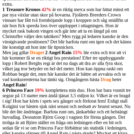
extra.
1 Treasure Kronos
42%
är en riktig merca som har hittat minst ett
par nya växlar utan skor på hovarna. Fjolårets Breeders Crown
vinnare har fått två formhöjande lopp i kroppen och såg smällfin ut
när hon fick speeda loss över upploppet i uttagningen. Hon är
mycket rask bakom vingen och går inte att ta en längd på om
Christoffer väljer den taktiken? Men rygg på ledaren kanske är den
vinstgivande positionen? Det blir barfota runt om igen och det känns
lite konstigt att hon inte får tipsnicken.
Men jag gillar
Draget
2 Angel Rain
15%
lite extra och tror att vi
här kommer få se en riktigt bra prestation! Efter tre uppbyggande
lopp i Robert Berghs regi är det nu dags att dra av alla fyra skor,
vilket jag tror betyder en hel del meter. Hon kan öppna raskt om
Robban begär det, men här kanske det är bättre att avvakta och se
vad konkurrenterna har tänkt sig. Omgångens bästa
Drag
heter
Angel Rain
!
6 Princess Face
19%
komplettera min duo. Hon har bara vunnit tre
segrar på 13 starter men ändå tjänat 3,5 miljon kr. Vilket är en bragd
i sig! Hon har körts i spets sex gånger och förlorat fem! Enligt stall
Kolgjini var hästen sjuk näst senast och nedsatt av brunst senast. Nu
blir det lite ändringar. Barfota runt om, jänkarbike och ett helstängt
huvudlag. Dessutom Björn Goop i vagnen för första gången. Det
troliga är att Björn ställer en fråga om ledningen efter en bit och
sedan får vi se om Princess Face förbättrar sin statistik i ledningen,
eller kanske släpper till Angel Rain i nästa skede? Mycket att klura