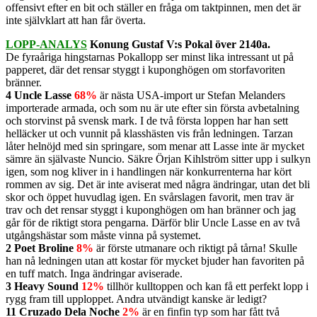
offensivt efter en bit och ställer en fråga om taktpinnen, men det är
inte självklart att han får överta.
LOPP-ANALYS
Konung Gustaf V:s Pokal över 2140a.
De fyraåriga hingstarnas Pokallopp ser minst lika intressant ut på
papperet, där det rensar styggt i kuponghögen om storfavoriten
bränner.
4 Uncle Lasse
68%
är nästa USA-import ur Stefan Melanders
importerade armada, och som nu är ute efter sin första avbetalning
och storvinst på svensk mark. I de två första loppen har han sett
helläcker ut och vunnit på klasshästen vis från ledningen. Tarzan
låter helnöjd med sin springare, som menar att Lasse inte är mycket
sämre än självaste Nuncio. Säkre Örjan Kihlström sitter upp i sulkyn
igen, som nog kliver in i handlingen när konkurrenterna har kört
rommen av sig. Det är inte aviserat med några ändringar, utan det bli
skor och öppet huvudlag igen. En svårslagen favorit, men trav är
trav och det rensar styggt i kuponghögen om han bränner och jag
går för de riktigt stora pengarna. Därför blir Uncle Lasse en av två
utgångshästar som måste vinna på systemet.
2 Poet Broline
8%
är förste utmanare och riktigt på tårna! Skulle
han nå ledningen utan att kostar för mycket bjuder han favoriten på
en tuff match. Inga ändringar aviserade.
3 Heavy Sound
12%
tillhör kulltoppen och kan få ett perfekt lopp i
rygg fram till upploppet. Andra utvändigt kanske är ledigt?
11 Cruzado Dela Noche
2%
är en finfin typ som har fått två