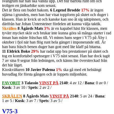
svängrum när han ska vända upp. Det blir barfota runt om och
troligen en jänkarbike som senast.
Det är flera om budet bakom.
6 Legend Brodde
17%
är ingen
stjärna i grunden, men han har visat toppform på slutet och duger i
klassen. Han är kvick ut och kanske kan sno åt sig taktpinnen, och
därifrån har Johan Untersteiner fördelen att kunna välja taktik.
Skrällen
8 Ågårds Mats
3%
är en kapabel häst för klassen, men
tyvärr mycket skör och brukar inte kunna göra så många starter i rad
innan han måste fräschas till. Vi minns hans seger i V75 på Åby i
oktober i fjol när han flög runt hela gänget i imponerande stil. Är
han bara fräsch benen duger han gott med lite klaff på bitarna.
11 Eldrick Boko
29%
har radat upp bra prestationer på slutet och
tog en komfortabel spetsseger i V75 näst senast. Han har dock tagit
7 av sina 9 segrar från ledningen, och känns lite överstreckad från
det här läget.
Kioskvältaren
10 Javier Palema
1%
ska gå med ett helstängt
huvudlag för första gången och är loppets miljonhäst.
FAVORIT
3 Talassio
VINST PÅ
2140
: 4 av 12 /
Bana
: 0 av 0 /
Kusk
: 3 av 10 /
Spets
: 2 av 2 /
SKRÄLEN
8 Ågårds Mats
VINST PÅ
2140
: 5 av 24 /
Bana
:
1 av 5 /
Kusk
: 3 av 7 /
Spets
: 3 av 5 /
V75-3