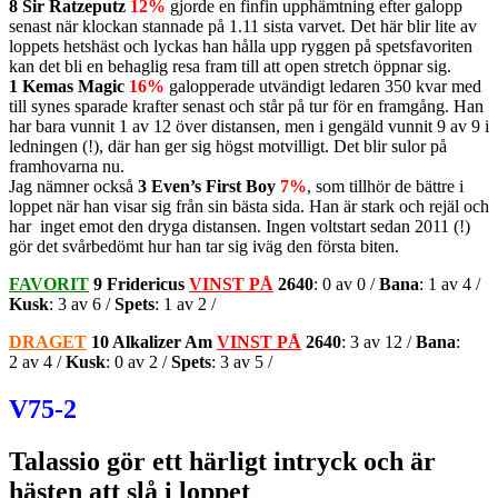
8 Sir Ratzeputz
12%
gjorde en finfin upphämtning efter galopp
senast när klockan stannade på 1.11 sista varvet. Det här blir lite av
loppets hetshäst och lyckas han hålla upp ryggen på spetsfavoriten
kan det bli en behaglig resa fram till att open stretch öppnar sig.
1 Kemas Magic
16%
galopperade utvändigt ledaren 350 kvar med
till synes sparade krafter senast och står på tur för en framgång. Han
har bara vunnit 1 av 12 över distansen, men i gengäld vunnit 9 av 9 i
ledningen (!), där han ger sig högst motvilligt. Det blir sulor på
framhovarna nu.
Jag nämner också
3 Even’s First Boy
7%
, som tillhör de bättre i
loppet när han visar sig från sin bästa sida. Han är stark och rejäl och
har inget emot den dryga distansen. Ingen voltstart sedan 2011 (!)
gör det svårbedömt hur han tar sig iväg den första biten.
FAVORIT
9 Fridericus
VINST PÅ
2640
: 0 av 0 /
Bana
: 1 av 4 /
Kusk
: 3 av 6 /
Spets
: 1 av 2 /
DRAGET
10 Alkalizer Am
VINST PÅ
2640
: 3 av 12 /
Bana
:
2 av 4 /
Kusk
: 0 av 2 /
Spets
: 3 av 5 /
V75-2
Talassio gör ett härligt intryck och är
hästen att slå i loppet