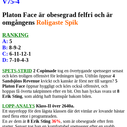
V75-4
Platon Face är obesegrad felfri och är
omgångens
Roligaste Spik
RANKING
A
:
5
B
:
8-9-2
C
:
6-11-12-1
D
:
7-10-4-3
SPETS-STRID
2 Copimade
tog en övertygande spetsseger senast
och körs troligen offensivt för ledningen igen. Utifrån öppnar
4
Sandsjöns Revenue
kvickt och kanske är först ner till sargen?
5
Platon Face
öppnar hyggligt och körs också offensivt, och
hoppas få överta taktpinnen efter en bit. Om han lyckas svara ut
8
Erik Sting
, som aldrig haft framspår bakom bilen.
LOPP-ANALYS
Klass-II över 2640a.
Ett stayerlopp för den lägsta klassen där det vimlar av lovande hästar
med flera ettor i programraden.
En av dem är
8 Erik Sting
36%
, som är obesegrade efter fem
starter. Senast tog han en komfortabel spetsseger efter en snabb