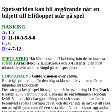
Spetsstriden kan bli avgörande när en
biljett till Elitloppet står på spel
RANKING
A
:
1-2
B
:
11-10-3-5-9-8
C
:
6
D
:
4-7-12
SPETS-STRID
Här blir det stentuff laddning från de tre innersta
spåren
1 Arazi Boko
,
2 Hillustrious
och
3 Al Dente
. Den först
nämnde är svår att ta en längd på och spetsfavorit i min bok.
LOPP-ANALYS
Gulddivisionen över 1609a.
Ett rivigt sprinterlopp för den högsta klassen där vinnaren får en
inbjudan till Elitloppet!
Det står mycket på spel för segraren och kretsen kring
11 On Track
Piraten
28%
var nog inte så glada när de såg lottningen i söndags
kväll. Vinterns häst har gjort allting rätt och senast höll han farten
berömvärt i spets i Olympiatravet, och det var inte så mycket att säga
om att mjölksyran rann till den sista biten. Nu är det som sagt andra