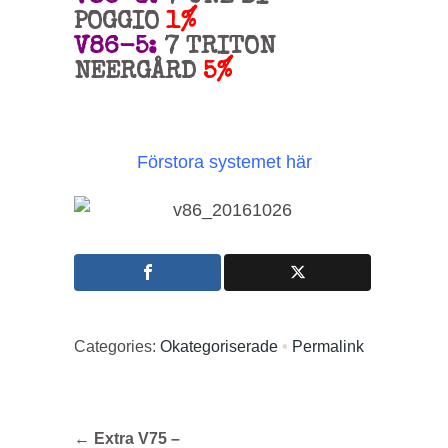
POGGIO
1%
V86-5:
7 TRITON
NEERGÅRD
5%
Förstora systemet här
Categories:
Okategoriserade
•
Permalink
←
Extra V75 –