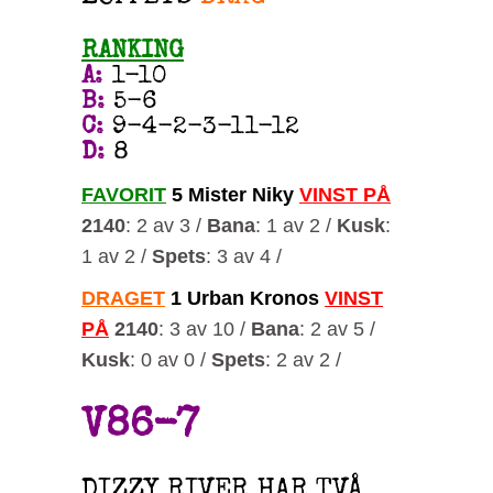
RANKING
A
:
1-10
B
:
5-6
C
:
9-4-2-3-11-12
D
:
8
FAVORIT
5 Mister Niky
VINST PÅ
2140
: 2 av 3 /
Bana
: 1 av 2 /
Kusk
:
1 av 2 /
Spets
: 3 av 4 /
DRAGET
1 Urban Kronos
VINST
PÅ
2140
: 3 av 10 /
Bana
: 2 av 5 /
Kusk
: 0 av 0 /
Spets
: 2 av 2 /
V86-7
DIZZY RIVER HAR TVÅ