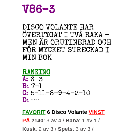
V86-3
DISCO VOLANTE HAR
ÖVERTYGAT I TVÅ RAKA –
MEN ÄR ORUTINERAD OCH
FÖR MYCKET STRECKAD I
MIN BOK
RANKING
A
:
6-3
B
:
7-1
C
:
5-11-8-9-4-2-10
D
:
––
FAVORIT
6 Disco Volante
VINST
PÅ
2140
: 3 av 4 /
Bana
: 1 av 1 /
Kusk
: 2 av 3 /
Spets
: 3 av 3 /