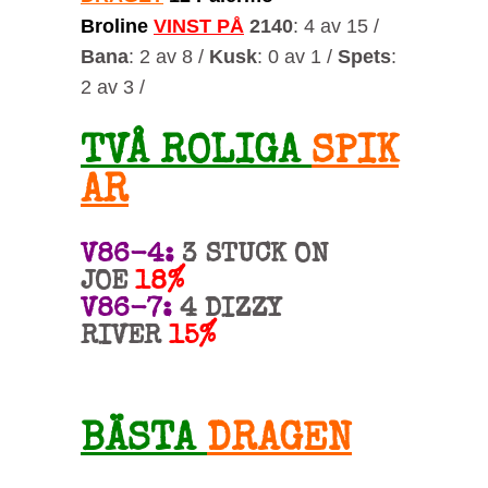
Broline
VINST PÅ
2140
: 4 av 15 /
Bana
: 2 av 8 /
Kusk
: 0 av 1 /
Spets
:
2 av 3 /
TVÅ ROLIGA
SPIK
AR
V86-4:
3 STUCK ON
JOE
18%
V86-7:
4 DIZZY
RIVER
15%
BÄSTA
DRAGEN