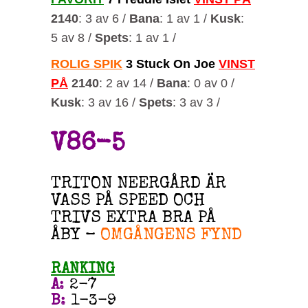
2140
: 3 av 6 /
Bana
: 1 av 1 /
Kusk
:
5 av 8 /
Spets
: 1 av 1 /
ROLIG SPIK
3 Stuck On Joe
VINST
PÅ
2140
: 2 av 14 /
Bana
: 0 av 0 /
Kusk
: 3 av 16 /
Spets
: 3 av 3 /
V86-5
TRITON NEERGÅRD ÄR
VASS PÅ SPEED OCH
TRIVS EXTRA BRA PÅ
ÅBY –
OMGÅNGENS FYND
RANKING
A
:
2-7
B
:
1-3-9