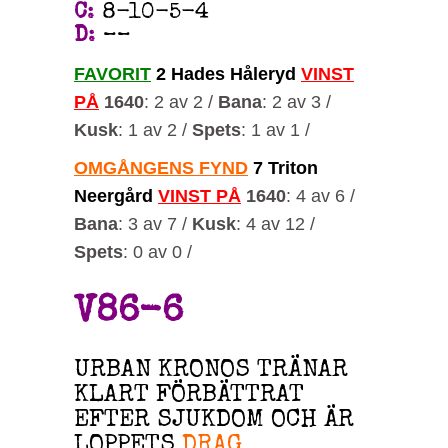
C
:
8-10-5-4
D
:
––
FAVORIT
2 Hades Håleryd
VINST
PÅ
1640
: 2 av 2 /
Bana
: 2 av 3 /
Kusk
: 1 av 2 /
Spets
: 1 av 1 /
OMGÅNGENS FYND
7 Triton
Neergård
VINST PÅ
1640
: 4 av 6 /
Bana
: 3 av 7 /
Kusk
: 4 av 12 /
Spets
: 0 av 0 /
V86-6
URBAN KRONOS TRÄNAR
KLART FÖRBÄTTRAT
EFTER SJUKDOM OCH ÄR
LOPPETS
DRAG