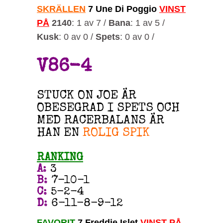
SKRÄLLEN
7 Une Di Poggio
VINST
PÅ
2140
: 1 av 7 /
Bana
: 1 av 5 /
Kusk
: 0 av 0 /
Spets
: 0 av 0 /
V86-4
STUCK ON JOE ÄR
OBESEGRAD I SPETS OCH
MED RACERBALANS ÄR
HAN EN
ROLIG SPIK
RANKING
A
:
3
B
:
7-10-1
C
:
5-2-4
D
:
6-11-8-9-12
FAVORIT
7 Freddie Islet
VINST PÅ