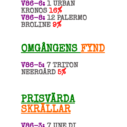
V86-6:
1 URBAN
KRONOS
16%
V86-8:
12 PALERMO
BROLINE
9%
OMGÅNGENS
FYND
V86-5:
7 TRITON
NEERGÅRD
5%
PRISVÄRDA
SKRÄLLAR
V86-3:
7 UNE DI