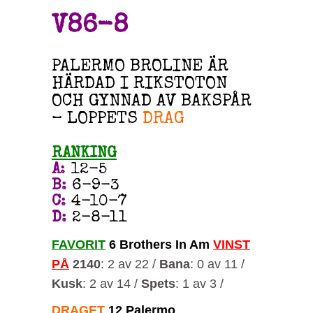
V86-8
PALERMO BROLINE ÄR
HÄRDAD I RIKSTOTON
OCH GYNNAD AV BAKSPÅR
– LOPPETS
DRAG
RANKING
A
:
12-5
B
:
6-9-3
C
:
4-10-7
D
:
2-8-11
FAVORIT
6 Brothers In Am
VINST
PÅ
2140
: 2 av 22 /
Bana
: 0 av 11 /
Kusk
: 2 av 14 /
Spets
: 1 av 3 /
DRAGET
12 Palermo