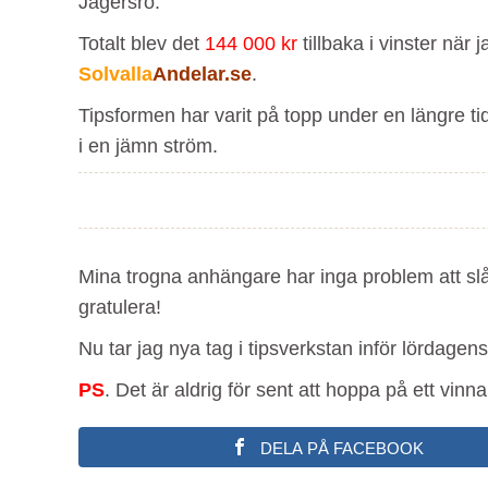
Jägersro.
Totalt blev det
144 000 kr
tillbaka i vinster nä
Solvalla
Andelar.se
.
Tipsformen har varit på topp under en längre tid, 
i en jämn ström.
Mina trogna anhängare har inga problem att slå 
gratulera!
Nu tar jag nya tag i tipsverkstan inför lördagen
PS
. Det är aldrig för sent att hoppa på ett vinn
DELA PÅ FACEBOOK