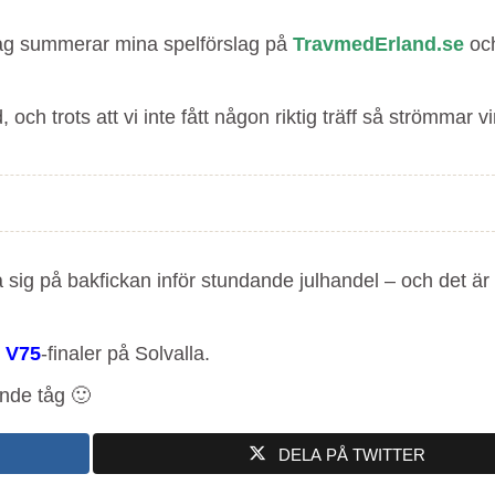
r jag summerar mina spelförslag på
TravmedErland.se
oc
och trots att vi inte fått någon riktig träff så strömmar v
sig på bakfickan inför stundande julhandel – och det är 
s
V75
-finaler på Solvalla.
ande tåg 🙂
DELA PÅ TWITTER