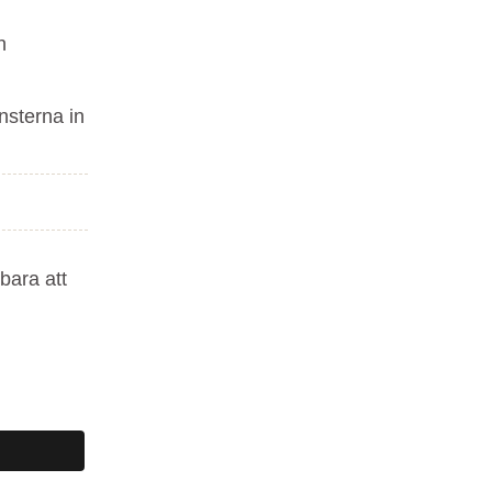
h
insterna in
bara att