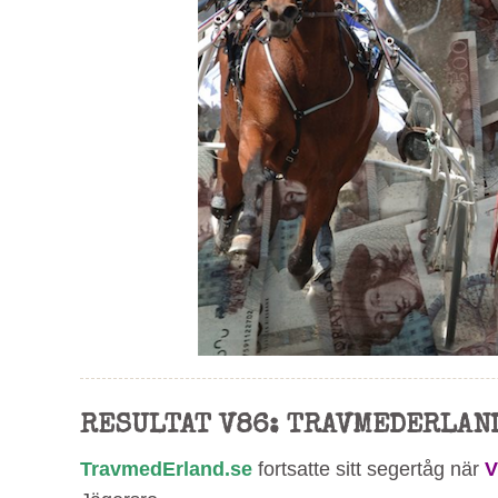
RESULTAT V86: TRAVMEDERLAND
TravmedErland.se
fortsatte sitt segertåg när
V