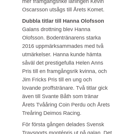
mer framgångsrike lärlingen Kevin
Oscarsson utsågs till Årets Komet.
Dubbla titlar till Hanna Olofsson
Galans drottning blev Hanna
Olofsson. Bodentränarens starka
2016 uppmärksammades med två
utmärkelser. Hanna kunde hämta
såväl det prestigefulla Helen Anns
Pris till en framgångsrik kvinna, och
Jim Fricks Pris till en ung och
lovande proffstränare. Två titlar gick
även till Svante Båth som tränar
Årets Tvååring Coin Perdu och Årets
Treåring Deimos Racing.
För första gången delades Svensk
Travsports montépris ut på galan. Det