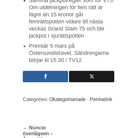
Samma jackpotregler som för V75.
Om utdelningen för fem rätt är
lägre än 15 kronor går
femrättspotten vidare till nästa
veckas Grand Slam 75 och blir
jackpot i sjurättspotten
Premiär 5 mars på
Östersundstravet. Sändningarna
börjar kl 15.30 i TV12.
Categories:
Okategoriserade
•
Permalink
←
Nuncio
överlägsen –