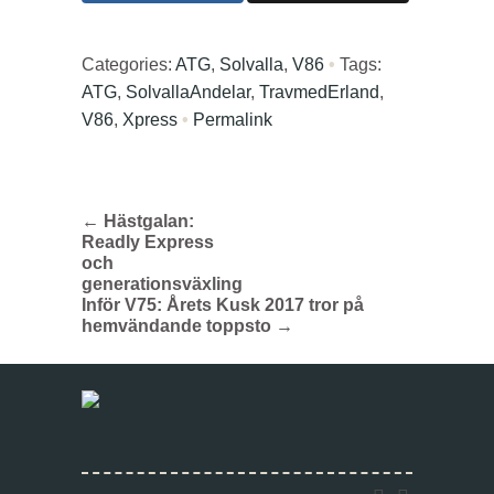
Categories:
ATG
,
Solvalla
,
V86
•
Tags:
ATG
,
SolvallaAndelar
,
TravmedErland
,
V86
,
Xpress
•
Permalink
←
Hästgalan:
Readly Express
och
generationsväxling
Inför V75: Årets Kusk 2017 tror på
hemvändande toppsto
→