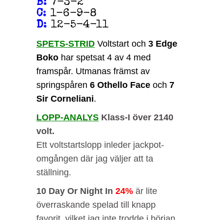
B
:
7-3-2
C
:
1-6-9-8
D
:
12-5-4-11
SPETS-STRID
Voltstart och
3 Edge
Boko
har spetsat 4 av 4 med
framspår. Utmanas främst av
springspåren
6 Othello Face
och
7
Sir Corneliani
.
LOPP-ANALYS
Klass-I över 2140
volt.
Ett voltstartslopp inleder jackpot-
omgången där jag väljer att ta
ställning.
10 Day Or Night In
24%
är lite
överraskande spelad till knapp
favorit, vilket jag inte trodde i början