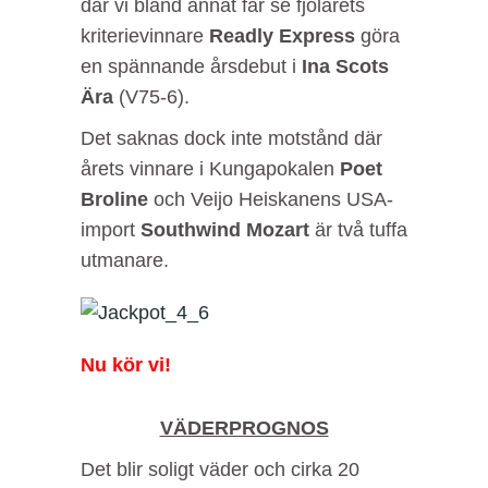
där vi bland annat får se fjolårets
kriterievinnare
Readly Express
göra
en spännande årsdebut i
Ina Scots
Ära
(V75-6).
Det saknas dock inte motstånd där
årets vinnare i Kungapokalen
Poet
Broline
och Veijo Heiskanens USA-
import
Southwind Mozart
är två tuffa
utmanare.
Nu kör vi!
VÄDERPROGNOS
Det blir soligt väder och cirka 20