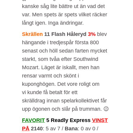
kanske såg lite bättre ut än vad det
var. Men spets är spets vilket räcker
långt igen. Inga ändringar.
Skrällen
11 Flash Håleryd
3%
blev
hängande i tredjespår första 800
senast och höll sedan farten mycket
starkt, som tvåa efter Southwind
Mozart. Läget är iskallt, men han
rensar varmt och skönt i
kuponghögen. Det vore roligt om
vi kunde få betalt för ett
skrälldrag innan spelarkollektivet får
upp ögonen och slår på trumman. 😉
FAVORIT
5 Readly Express
VINST
PÅ
2140
: 5 av 7 /
Bana
: 0 av 0 /