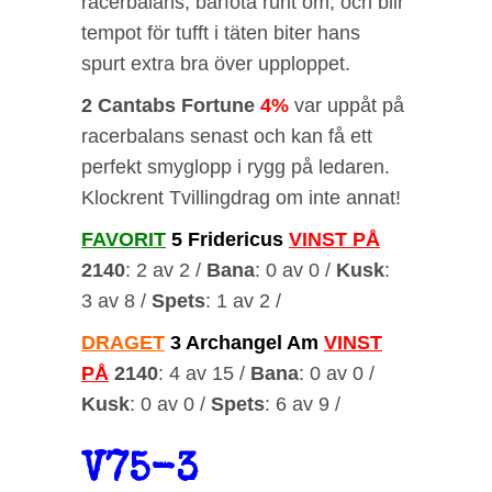
racerbalans, barfota runt om, och blir
tempot för tufft i täten biter hans
spurt extra bra över upploppet.
2 Cantabs Fortune
4%
var uppåt på
racerbalans senast och kan få ett
perfekt smyglopp i rygg på ledaren.
Klockrent Tvillingdrag om inte annat!
FAVORIT
5 Fridericus
VINST PÅ
2140
: 2 av 2 /
Bana
: 0 av 0 /
Kusk
:
3 av 8 /
Spets
: 1 av 2 /
DRAGET
3 Archangel Am
VINST
PÅ
2140
: 4 av 15 /
Bana
: 0 av 0 /
Kusk
: 0 av 0 /
Spets
: 6 av 9 /
V75-3