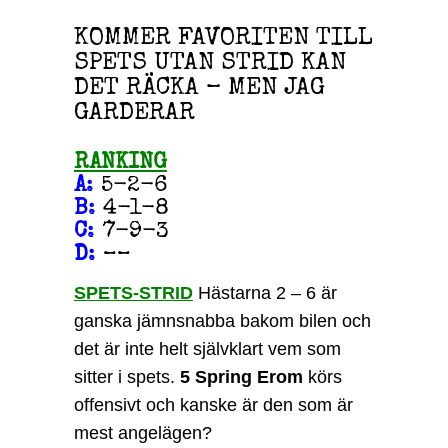
KOMMER FAVORITEN TILL
SPETS UTAN STRID KAN
DET RÄCKA – MEN JAG
GARDERAR
RANKING
A
:
5-2-6
B
:
4-1-8
C
:
7-9-3
D
:
––
SPETS-STRID
Hästarna 2 – 6 är
ganska jämnsnabba bakom bilen och
det är inte helt självklart vem som
sitter i spets.
5 Spring Erom
körs
offensivt och kanske är den som är
mest angelägen?