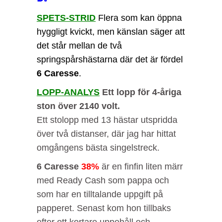
SPETS-STRID
Flera som kan öppna
hyggligt kvickt, men känslan säger att
det står mellan de två
springspårshästarna där det är fördel
6 Caresse
.
LOPP-ANALYS
Ett lopp för 4-åriga
ston över 2140 volt.
Ett stolopp med 13 hästar utspridda
över två distanser, där jag har hittat
omgångens bästa singelstreck.
6 Caresse
38%
är en finfin liten märr
med Ready Cash som pappa och
som har en tilltalande uppgift på
papperet. Senast kom hon tillbaks
efter ett kortare uppehåll och