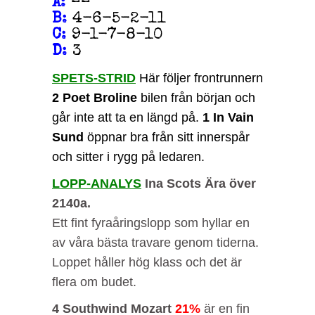
A
:
––
B
:
4-6-5-2-11
C
:
9-1-7-8-10
D
:
3
SPETS-STRID
Här följer frontrunnern
2 Poet Broline
bilen från början och
går inte att ta en längd på.
1 In Vain
Sund
öppnar bra från sitt innerspår
och sitter i rygg på ledaren.
LOPP-ANALYS
Ina Scots Ära över
2140a.
Ett fint fyraåringslopp som hyllar en
av våra bästa travare genom tiderna.
Loppet håller hög klass och det är
flera om budet.
4 Southwind Mozart
21%
är en fin