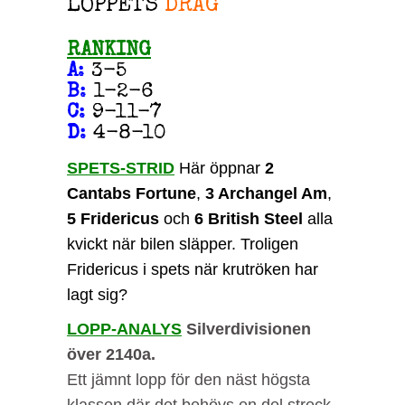
LOPPETS
DRAG
RANKING
A
:
3-5
B
:
1-2-6
C
:
9-11-7
D
:
4-8-10
SPETS-STRID
Här öppnar
2
Cantabs Fortune
,
3 Archangel Am
,
5 Fridericus
och
6 British Steel
alla
kvickt när bilen släpper. Troligen
Fridericus i spets när krutröken har
lagt sig?
LOPP-ANALYS
Silverdivisionen
över 2140a.
Ett jämnt lopp för den näst högsta
klassen där det behövs en del streck