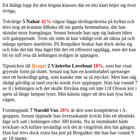
Ett ihåligt lopp för den högsta klassen där en trio klart höjer sig över
övriga.
Tolvårige
5 Nahar
41%
vägrar lägga tävlingsskorna på hyllan och
trivs nog att komma tillbaka till sin gamla hemmabana, där han
skördat stora framgångar. Senast hetsade han upp sig bakom bilen
och galopperade. Trots sin rutin är han väldigt svår att räkna på och
många spelares mardröm. På Bergsåker brukar han dock sköta sig
och från det här fina läget blir det ett offensivt upplägg, men det kan
bli en tuff resa då ledningen troligen är upptagen.
Tipsnicken till
Draget
2 Västerbo Loveboat
18%
, som har visat
gryende form på slutet. Senast tog han en komfortabel spetsseger
mot ett beskedligt gäng, som kanske inte sa så mycket. Men han såg
riktigt gåvillig ut med oryckt norsk över upploppet. Han har vunnit 7
av 8 i ledningen och det skulle förvåna mig om inte Ulf Olsson kör i
spets så länge lampan lyser. Min känsla säger att den kan lysa hela
vägen.
Formtoppade
7 Narold Vox
28%
är den som kompletterar i A-
gruppen. Senast öppnade han överraskande kvickt från ett identiskt
läge och satt i ledningen efter 300 körda. Nu är motståndet både
kvickare och tuffare invändigt och det är vingelrisk den här gången.
Han har trivs dock extra bra just på Bergsåker där han har vunnit 9
av 18 starter.