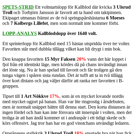
SPETS-STRID
Ett voltstartslopp för Kallblod där kvicka
3 Ulsrud
Troll
och Torbjörn Jansson är favorit att ta hand om taktpinnen.
Ekipaget utmanas främst av de två springspårshästarna
6 Moeses
och
7 Kolbergs Lillefot
, men som normalt inte kommer förbi.
LOPP-ANALYS
Kallblodslopp över 1640 volt.
Ett sprinterlopp för Kallblod med 15 hästar utspridda över tre volter.
Favoriten står med dubbla tillägg vilket kan bli drygt i min bok.
Den knappa favoriten
15 Myr Faksen
20%
vann det här loppet i
fjol från ett identiskt läge, men kördes då på chans invändigt innan
det löste sig. Nu är han spelad till favorit och får troligen gå den
tunga vägen i spåren sista rundan. Det är tufft att ta in två tillägg
över kort distans och jag väljer därför att ranka ner favoriten i B-
gruppen.
Tipset till
1 Art Nökkve
17%
, som är en mycket lovande nordis
med mycket ogjort på banan. Han var lite ringrostig i årsdebuten,
men är normalt snäppet bättre till denna start. Den korta distansen är
ingen fördel och han kan inte försvara sitt innerspår i volten, men det
troliga är att han ändå kommer ut i andraspår i ett tidigt skede och
körs offensivt. Jag tror han har en god vinstchans utvändigt ledaren.
Omgångens stallskrik
3 Ulsrud Troll
18%
spurtade bra när han fick