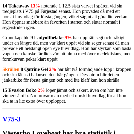
14 Takeaway
13%
noterade 1 12,5 sista varvet i spåren vid sin
tredjeplats i V75 på Färjestad senast. Hon provades då med ett
norskt huvudlag för första gången, vilket såg ut att göra lite verkan.
Hon öppnar snabbare än favoriten i starten och slutar normalt i
segerstriden igen.
Grundkapable
9 Ladyofthelake
9%
har uppträtt segt och tråkigt
under en längre tid, men var klart uppåt vid sin seger senast då man
provade ett helstängt open-eye huvudlag. Hon har styrkan som bästa
vapen och kanske får lite svårt att hinna med över medeldistans, men
formkurvan pekar klart uppåt.
Skrällen
8 Qatrine Gel
2%
har fått två formhöjande lopp i kroppen
och ska lättas i balansen den här gången. Dessutom blir det en
jänkarbike för första gången och med lite klaff kan hon skrälla.
15 Evasion Boko
2%
löper jämnt och säkert, även om hon inte
vinner så ofta. Nu provar man med ett norskt huvudlag för att hon
ska ta in lite extra över upploppet.
V75-3
Västerbo Loveboat har bra statistik i