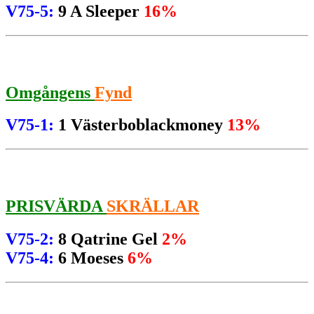
V75-5:
9 A Sleeper
16%
Omgångens
Fynd
V75-1:
1 Västerboblackmoney
13%
PRISVÄRDA
SKRÄLLAR
V75-2:
8 Qatrine Gel
2%
V75-4:
6 Moeses
6%