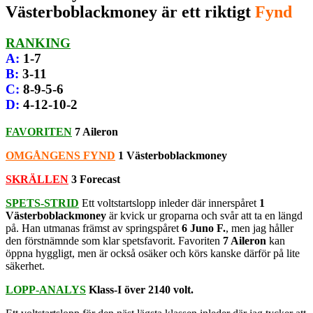
Västerboblackmoney är ett riktigt
Fynd
RANKING
A
:
1-7
B
:
3-11
C
:
8-9-5-6
D
:
4-12-10-2
FAVORITEN
7 Aileron
OMGÅNGENS FYND
1 Västerboblackmoney
SKRÄLLEN
3 Forecast
SPETS-STRID
Ett voltstartslopp inleder där innerspåret
1
Västerboblackmoney
är kvick ur groparna och svår att ta en längd
på. Han utmanas främst av springspåret
6 Juno F.
, men jag håller
den förstnämnde som klar spetsfavorit. Favoriten
7 Aileron
kan
öppna hyggligt, men är också osäker och körs kanske därför på lite
säkerhet.
LOPP-ANALYS
Klass-I över 2140 volt.