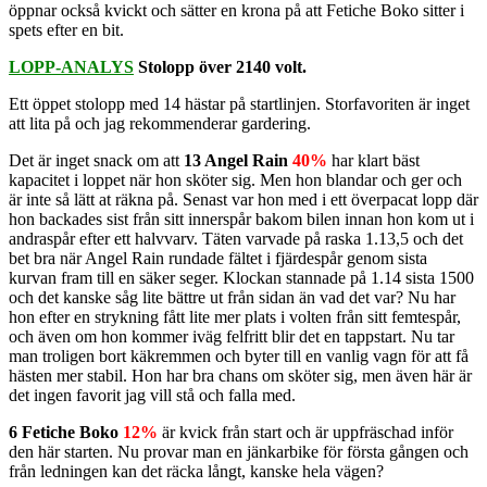
öppnar också kvickt och sätter en krona på att Fetiche Boko sitter i
spets efter en bit.
LOPP-ANALYS
Stolopp över 2140 volt.
Ett öppet stolopp med 14 hästar på startlinjen. Storfavoriten är inget
att lita på och jag rekommenderar gardering.
Det är inget snack om att
13 Angel Rain
40%
har klart bäst
kapacitet i loppet när hon sköter sig. Men hon blandar och ger och
är inte så lätt at räkna på. Senast var hon med i ett överpacat lopp där
hon backades sist från sitt innerspår bakom bilen innan hon kom ut i
andraspår efter ett halvvarv. Täten varvade på raska 1.13,5 och det
bet bra när Angel Rain rundade fältet i fjärdespår genom sista
kurvan fram till en säker seger. Klockan stannade på 1.14 sista 1500
och det kanske såg lite bättre ut från sidan än vad det var? Nu har
hon efter en strykning fått lite mer plats i volten från sitt femtespår,
och även om hon kommer iväg felfritt blir det en tappstart. Nu tar
man troligen bort käkremmen och byter till en vanlig vagn för att få
hästen mer stabil. Hon har bra chans om sköter sig, men även här är
det ingen favorit jag vill stå och falla med.
6 Fetiche Boko
12%
är kvick från start och är uppfräschad inför
den här starten. Nu provar man en jänkarbike för första gången och
från ledningen kan det räcka långt, kanske hela vägen?