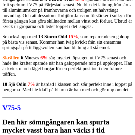
fritt spelrum i V75 på Färjestad senast. Nu blir det lättning från järn-
till aluminiumskor på framhovarna och troligen ett halvstängt
huvudlag. Och att dessutom Torbjörn Jansson förstärker i sulkyn för
första gången kan göra skillnaden mellan vinst och förlust. Ulsrud är
kvick ur groparna och leder loppet i det längsta.
Se också upp med
13 Storm Odd
15%
, som reparerade en galopp
på bästa vis senast. Kommer han iväg kvickt från sitt ensamma
springspår på tilläggsvolten kan han bli tung att stå emot.
Skrällen
6 Moeses
6%
såg mycket löpsugen ut i V75 senast och
hade lite krafter sparade när han galopperade mitt på upploppet. Han
är kvick ut och läget borgar för en perfekt position i den främre
träffen.
10 Sjö Odin
7%
är härdad i klassen och står perfekt inne i loppet på
pengarna. Med lite klaff på bitarna är han med och gör upp om det.
V75-5
Den här sömngångaren kan spurta
mycket vasst bara han väcks i tid