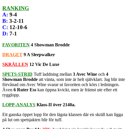
RANKING
A
:
9-4
B
:
3-2-11
C
:
12-10-6
D
:
7-1
FAVORITEN
4 Showman Brodde
DRAGET
9 A Sleepwalker
SKRÄLLEN
12 Vic De Luxe
SPETS-STRID
Tuff laddning mellan
3 Avec Wine
och
4
Showman Brodde
att vänta, som inte är helt självklart. Jag blir inte
förvånad om Avec Wine svarar ut favoriten och körs i ledningen.
Även
6 Ruter Ess
kan öppna kvickt, men är främst ute efter ett
rygglopp.
LOPP-ANALYS
Klass-II över 2140a.
Ett ganska öppet lopp för den lägsta klassen där en skräll kan ligga
på lut om spetsjakten blir för tuff.