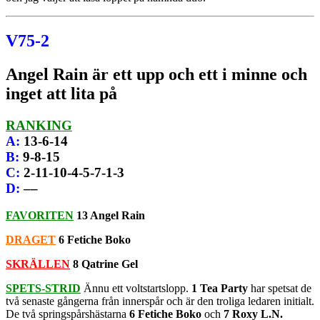
V75-2
Angel Rain är ett upp och ett i minne och
inget att lita på
RANKING
A
:
13-6-14
B
:
9-8-15
C
:
2-11-10-4-5-7-1-3
D
:
––
FAVORITEN
13 Angel Rain
DRAGET
6 Fetiche Boko
SKRÄLLEN
8 Qatrine Gel
SPETS-STRID
Ännu ett voltstartslopp.
1 Tea Party
har spetsat de
två senaste gångerna från innerspår och är den troliga ledaren initialt.
De två springspårshästarna
6 Fetiche Boko
och
7 Roxy L.N.