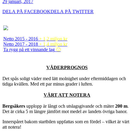
29 januari, 2017
DELA PÅ FACEBOOK
DELA PÅ TWITTER
Netto 2015 - 2016
+ 1,2 miljon kr
Netto 2017 - 2018
+ 1,4 miljon kr
Ta rygg på ett vinnande lag
🙂
VÄDERPROGNOS
Det spås soligt väder med lätt molnighet under eftermiddagen och
tidiga kvällen. Med ett par minus grader i luften.
VÄRT ATT NOTERA
Bergsåkers
upplopp är långt och utslagsgivande och mäter
200 m
.
Det är cirka 5 m längre jämfört mot medel av landets övriga banor.
Innerspåret bakom startbilen uppfattas som en fördel – vilket är värt
att notera!