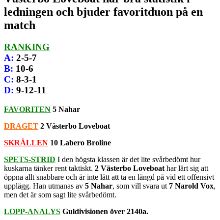
ledningen och bjuder favoritduon på en
match
RANKING
A
:
2-5-7
B
:
10-6
C
:
8-3-1
D
:
9-12-11
FAVORITEN
5 Nahar
DRAGET
2 Västerbo Loveboat
SKRÄLLEN
10 Labero Broline
SPETS-STRID
I den högsta klassen är det lite svårbedömt hur
kuskarna tänker rent taktiskt.
2 Västerbo Loveboat
har lärt sig att
öppna allt snabbare och är inte lätt att ta en längd på vid ett offensivt
upplägg. Han utmanas av
5 Nahar
, som vill svara ut
7 Narold Vox
,
men det är som sagt lite svårbedömt.
LOPP-ANALYS
Guldivisionen över 2140a.