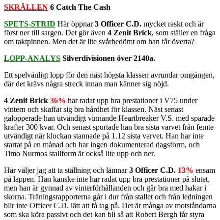
SKRÄLLEN
6 Catch The Cash
SPETS-STRID
Här öppnar
3 Officer C.D.
mycket raskt och är
först ner till sargen. Det gör även
4 Zenit Brick
, som ställer en fråga
om taktpinnen. Men det är lite svårbedömt om han får överta?
LOPP-ANALYS
Silverdivisionen över 2140a.
Ett spelvänligt lopp för den näst högsta klassen avrundar omgången,
där det krävs några streck innan man känner sig nöjd.
4 Zenit Brick
36%
har radat upp bra prestationer i V75 under
vintern och skaffat sig bra hårdhet för klassen. Näst senast
galopperade han utvändigt vinnande Heartbreaker V.S. med sparade
krafter 300 kvar. Och senast spurtade han bra sista varvet från femte
utvändigt när klockan stannade på 1.12 sista varvet. Han har inte
startat på en månad och har ingen dokumenterad dagsform, och
Timo Nurmos stallform är också lite upp och ner.
Här väljer jag att ta ställning och lämnar
3 Officer C.D.
13%
ensam
på lappen. Han kanske inte har radat upp bra prestationer på slutet,
men han är gynnad av vinterförhållanden och går bra med hakar i
skorna. Träningsrapporterna går i dur från stallet och från ledningen
blir inte Officer C.D. lätt att få tag på. Det är många av motståndarna
som ska köra passivt och det kan bli så att Robert Bergh får styra