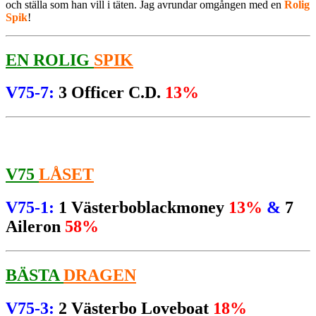
och ställa som han vill i täten. Jag avrundar omgången med en
Rolig
Spik
!
EN ROLIG
SPIK
V75-7:
3 Officer C.D.
13%
V75
LÅSET
V75-1:
1 Västerboblackmoney
13%
&
7
Aileron
58%
BÄSTA
DRAGEN
V75-3:
2 Västerbo Loveboat
18%