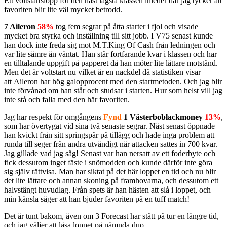
Ett voltstartslopp för den näst lägsta klassen inleder där jag tycker att
favoriten blir lite väl mycket betrodd.
7 Aileron
58%
tog fem segrar på åtta starter i fjol och visade
mycket bra styrka och inställning till sitt jobb. I V75 senast kunde
han dock inte freda sig mot M.T.King Of Cash från ledningen och
var lite sämre än väntat. Han står fortfarande kvar i klassen och har
en tilltalande uppgift på papperet då han möter lite lättare motstånd.
Men det är voltstart nu vilket är en nackdel då statistiken visar
att Aileron har hög galopprocent med den startmetoden. Och jag blir
inte förvånad om han står och studsar i starten. Hur som helst vill jag
inte stå och falla med den här favoriten.
Jag har respekt för omgångens
Fynd
1 Västerboblackmoney
13%
,
som har övertygat vid sina två senaste segrar. Näst senast öppnade
han kvickt från sitt springspår på tillägg och hade inga problem att
runda till seger från andra utvändigt när attacken sattes in 700 kvar.
Jag gillade vad jag såg! Senast var han nersatt av ett foderbyte och
fick dessutom inget fäste i snömodden och kunde därför inte göra
sig själv rättvisa. Man har siktat på det här loppet en tid och nu blir
det lite lättare och annan skoning på framhovarna, och dessutom ett
halvstängt huvudlag. Från spets är han hästen att slå i loppet, och
min känsla säger att han bjuder favoriten på en tuff match!
Det är tunt bakom, även om 3 Forecast har stått på tur en längre tid,
och jag väljer att låsa loppet på nämnda duo.