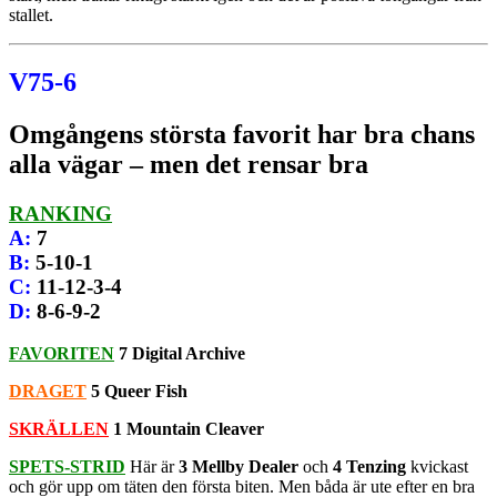
stallet.
V75-6
Omgångens största favorit har bra chans
alla vägar – men det rensar bra
RANKING
A
:
7
B
:
5-10-1
C
:
11-12-3-4
D
:
8-6-9-2
FAVORITEN
7 Digital Archive
DRAGET
5 Queer Fish
SKRÄLLEN
1 Mountain Cleaver
SPETS-STRID
Här är
3 Mellby Dealer
och
4 Tenzing
kvickast
och gör upp om täten den första biten. Men båda är ute efter en bra