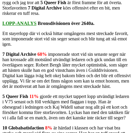
rygg och jag tror att
5 Queer Fish
är först framme för att överta.
Storfavoriten
7 Digital Archive
körs offensivt efter en bit, men
riskerar en tuff resa.
LOPP-ANALYS
Bronsdivisionen över 2640a.
Ett stayerlopp där vi också hittar omgångens mest streckade favorit,
som imponerade stort vid sin seger senast och blir tung att stå emot
igen.
7 Digital Archive
68%
imponerade stort vid sin senaste seger när
han krossade allt motstånd utvändigt ledaren och gick undan till en
överlägsen seger. Robert Bergh låter mycket optimistisk, som säger
att hästen skulle han en god vinstchans även i Gulddivisionen.
Digital kan lägga iväg helt okej bakom bilen och det blir ett offensivt
upplägg. Vi får se om det finns någon som kan ta emot honom, men
det är motiverat att han är omgångens mest streckade häst.
5 Queer Fish
11%
gjorde ett mycket tappert lopp utvändigt ledaren
i V75 senast och föll verkligen med flaggan i topp. Han är
obesegrad i ledningen och Kaj Widell satsar nog allt på ett kort och
försöker komma före storfavoriten. Lyckas han med den taktiken får
vi i alla fall se en match, även om det kanske inte räcker till seger?
10 Globalsatisfaction
8%
är härdad i klassen och har visat bra