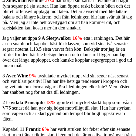
4 Showman Brodde
27%
har börjat sin karriär lovande och tagit
fyra segrar på sju starter. Han kan öppna raskt bakom bilen och det
blir ett offensivt upplägg mot täten. Det är aviserat med lite lättare
balans och längre käkrem, och från ledningen blir han svår att få tag
på. Men jag är inte helt övertygad om att han kommer dit, och
spetsjakten kan kosta mer än den smakar.
Jag väljer att tippa
9 A Sleepwalker
16%
etta i rankingen. Det här
är en snabb och kapabel häst för klassen, som vid sina två senaste
segrar noterat 1.13,5 sista varvet från kön. Bakspår tror jag är en
fördel för den här lite hetsige herren och utan strul flyger han lågt
över det långa upploppet, och kanske kopplar segergreppet i god tid
innan mål.
3 Avec Wine
9%
avslutade mycket rappt vid sin seger näst senast
och var klart positiv! Han har lite hetsiga tendenser i kroppen och
jag vet inte om Jorma vågar köra i ledningen eller inte? Men hästen
har snabbet nog för att dra till ledningen.
2 Lövdala Principito
18%
gjorde ett mycket starkt lopp som tvåa i
V75 senast då han gav sig högst motvilligt till slut. Han har styrkan
som vapen och är klart gynnad om tempot blir högt uppskruvat i
täten.
Kapabel
11 Frantic
6%
har varit struken för feber efter sin senaste
start, men tränar riktigt starkt igen och det är positiva tongångar från