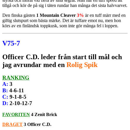
styrka och moral vid flera av sina segrar. Han har en tuff speed att
tillgå och kör de på sig i täten rundar han många det sista halvvarvet.
Den finska gästen
1 Mountain Cleaver
3%
är en tuff märr med en
giftig slutspurt som bästa märke. Det är tuffare emot nu, men hon
körs av en finländsk toppkusk, som inte gör många fel i loppen.
V75-7
Officer C.D. leder från start till mål och
jag avrundar med en
Rolig Spik
RANKING
A
:
3
B
:
4-6-11
C
:
9-1-8-5
D
:
2-10-12-7
FAVORITEN
4 Zenit Brick
DRAGET
3 Officer C.D.