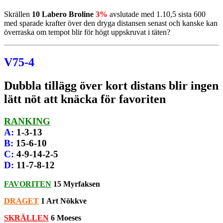
Skrällen
10 Labero Broline
3%
avslutade med 1.10,5 sista 600
med sparade krafter över den dryga distansen senast och kanske kan
överraska om tempot blir för högt uppskruvat i täten?
V75-4
Dubbla tillägg över kort distans blir ingen
lätt nöt att knäcka för favoriten
RANKING
A
:
1-3-13
B
:
15-6-10
C
:
4-9-14-2-5
D
:
11-7-8-12
FAVORITEN
15 Myrfaksen
DRAGET
1 Art Nökkve
SKRÄLLEN
6 Moeses