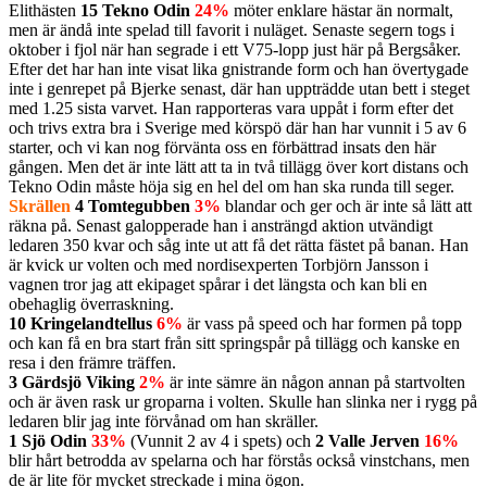
Elithästen
15 Tekno Odin
24%
möter enklare hästar än normalt,
men är ändå inte spelad till favorit i nuläget. Senaste segern togs i
oktober i fjol när han segrade i ett V75-lopp just här på Bergsåker.
Efter det har han inte visat lika gnistrande form och han övertygade
inte i genrepet på Bjerke senast, där han uppträdde utan bett i steget
med 1.25 sista varvet. Han rapporteras vara uppåt i form efter det
och trivs extra bra i Sverige med körspö där han har vunnit i 5 av 6
starter, och vi kan nog förvänta oss en förbättrad insats den här
gången. Men det är inte lätt att ta in två tillägg över kort distans och
Tekno Odin måste höja sig en hel del om han ska runda till seger.
Skrällen
4 Tomtegubben
3%
blandar och ger och är inte så lätt att
räkna på. Senast galopperade han i ansträngd aktion utvändigt
ledaren 350 kvar och såg inte ut att få det rätta fästet på banan. Han
är kvick ur volten och med nordisexperten Torbjörn Jansson i
vagnen tror jag att ekipaget spårar i det längsta och kan bli en
obehaglig överraskning.
10 Kringelandtellus
6%
är vass på speed och har formen på topp
och kan få en bra start från sitt springspår på tillägg och kanske en
resa i den främre träffen.
3 Gärdsjö Viking
2%
är inte sämre än någon annan på startvolten
och är även rask ur groparna i volten. Skulle han slinka ner i rygg på
ledaren blir jag inte förvånad om han skräller.
1 Sjö Odin
33%
(Vunnit 2 av 4 i spets) och
2 Valle Jerven
16%
blir hårt betrodda av spelarna och har förstås också vinstchans, men
de är lite för mycket streckade i mina ögon.