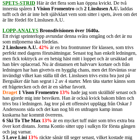
SPETS-STRID
Här är det flera som kan öppna kvickt. De två
innersta spåren
1 Vision Fromentro
och
2 Linslusen A.U.
laddas
tufft och det är inte helt självklart vem som sitter i spets, även om det
är lite fördel för Linslusen A.U.
LOPP-ANALYS
Bronsdivisionen över 1640a.
Ett rivigt sprinterlopp avrundar denna svåra omgång och det är nu
som miljonerna ska fördelas.
2 Linslusen A.U.
42%
är en bra frontrunner för klassen, som trivs
perfekt med dagens förutsättningar. Senast tog han enkelt ledningen,
men fick toktryck av en hetsig häst mitt i loppet och är ursäktad att
han blev oplacerad. Nu är distansen ett halvvarv kortare och från
ledningen har han givetvis en hygglig chans, men det förväntas svar
invändigt vilket kan ställa till det. Linslusen trivs extra bra just på
Bergsåker där han segrat i 2 av 4 starter. Men täta starter känns som
ett frågetecken och det är en sårbar favorit.
Draget
1 Vison Fromentro
13%
hade jag som skrällidé senast och
han gjorde mig inte besviken. Han är också kvick bakom bilen och
trivs bra i ledningen. Jag tror på ett offensivt upplägg från Oskar J
Anderssons sida och det kan nog bli en utdragen kamp innan
kuskarna har kommit överrens.
6 Ski To The Max
13%
är en mycket tuff märr som trivs extra bra
över kort distans. Jorma Kontio sitter upp i sulkyn för första gången
och jag varnar.
5 Love Lini
13%
räckte sånär till seger senast, vilket kostade mig