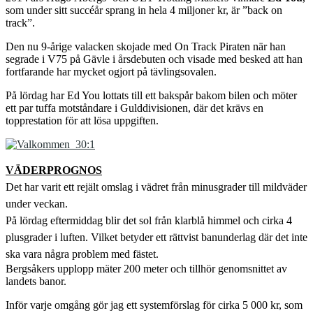
som under sitt succéår sprang in hela 4 miljoner kr, är ”back on
track”.
Den nu 9-årige valacken skojade med On Track Piraten när han
segrade i V75 på Gävle i årsdebuten och visade med besked att han
fortfarande har mycket ogjort på tävlingsovalen.
På lördag har Ed You lottats till ett bakspår bakom bilen och möter
ett par tuffa motståndare i Gulddivisionen, där det krävs en
topprestation för att lösa uppgiften.
VÄDERPROGNOS
Det har varit ett rejält omslag i vädret från minusgrader till mildväder
under veckan.
På lördag eftermiddag blir det sol från klarblå himmel och cirka 4
plusgrader i luften. Vilket betyder ett rättvist banunderlag där det inte
ska vara några problem med fästet.
Bergsåkers upplopp mäter 200 meter och tillhör genomsnittet av
landets banor.
Inför varje omgång gör jag ett systemförslag för cirka 5 000 kr, som