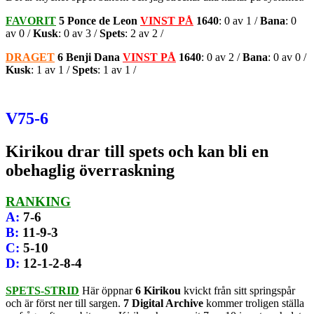
FAVORIT
5 Ponce de Leon
VINST PÅ
1640
: 0 av 1 /
Bana
: 0
av 0 /
Kusk
: 0 av 3 /
Spets
: 2 av 2 /
DRAGET
6 Benji Dana
VINST PÅ
1640
: 0 av 2 /
Bana
: 0 av 0 /
Kusk
: 1 av 1 /
Spets
: 1 av 1 /
V75-6
Kirikou drar till spets och kan bli en
obehaglig överraskning
RANKING
A
:
7-6
B
:
11-9-3
C
:
5-10
D
:
12-1-2-8-4
SPETS-STRID
Här öppnar
6 Kirikou
kvickt från sitt springspår
och är först ner till sargen.
7 Digital Archive
kommer troligen ställa