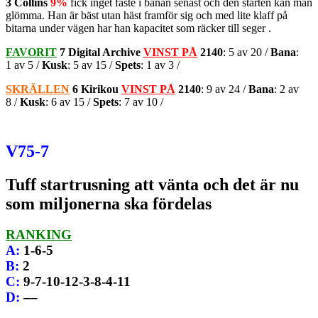
3 Collins
9%
fick inget fäste i banan senast och den starten kan man
glömma. Han är bäst utan häst framför sig och med lite klaff på
bitarna under vägen har han kapacitet som räcker till seger .
FAVORIT
7 Digital Archive
VINST PÅ
2140
: 5 av 20 /
Bana
:
1 av 5 /
Kusk
: 5 av 15 /
Spets
: 1 av 3 /
SKRÄLLEN
6 Kirikou
VINST PÅ
2140
: 9 av 24 /
Bana
: 2 av
8 /
Kusk
: 6 av 15 /
Spets
: 7 av 10 /
V75-7
Tuff startrusning att vänta och det är nu
som miljonerna ska fördelas
RANKING
A
:
1-6-5
B
:
2
C
:
9-7-10-12-3-8-4-11
D
:
––