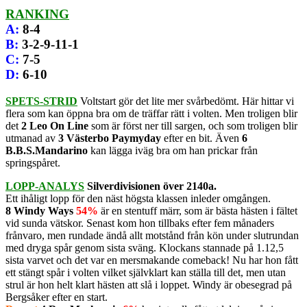
RANKING
A
:
8-4
B
:
3-2-9-11-1
C
:
7-5
D
:
6-10
SPETS-STRID
Voltstart gör det lite mer svårbedömt. Här hittar vi
flera som kan öppna bra om de träffar rätt i volten. Men troligen blir
det
2 Leo On Line
som är först ner till sargen, och som troligen blir
utmanad av
3 Västerbo Paymyday
efter en bit. Även
6
B.B.S.Mandarino
kan lägga iväg bra om han prickar från
springspåret.
LOPP-ANALYS
Silverdivisionen över 2140a.
Ett ihåligt lopp för den näst högsta klassen inleder omgången.
8 Windy Ways
54%
är en stentuff märr, som är bästa hästen i fältet
vid sunda vätskor. Senast kom hon tillbaks efter fem månaders
frånvaro, men rundade ändå allt motstånd från kön under slutrundan
med dryga spår genom sista sväng. Klockans stannade på 1.12,5
sista varvet och det var en mersmakande comeback! Nu har hon fått
ett stängt spår i volten vilket självklart kan ställa till det, men utan
strul är hon helt klart hästen att slå i loppet. Windy är obesegrad på
Bergsåker efter en start.