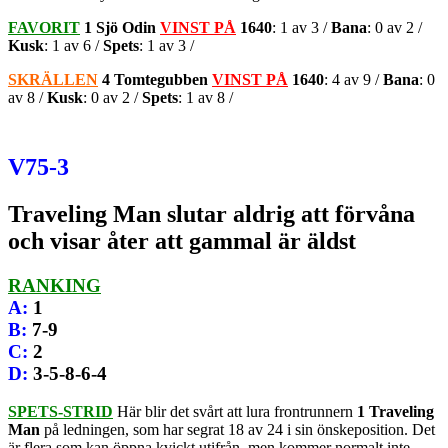
FAVORIT
1 Sjö Odin
VINST PÅ
1640
: 1 av 3 /
Bana
: 0 av 2 /
Kusk
: 1 av 6 /
Spets
: 1 av 3 /
SKRÄLLEN
4 Tomtegubben
VINST PÅ
1640
: 4 av 9 /
Bana
: 0
av 8 /
Kusk
: 0 av 2 /
Spets
: 1 av 8 /
V75-3
Traveling Man slutar aldrig att förvåna
och visar åter att gammal är äldst
RANKING
A
:
1
B
:
7-9
C
:
2
D
:
3-5-8-6-4
SPETS-STRID
Här blir det svårt att lura frontrunnern
1 Traveling
Man
på ledningen, som har segrat 18 av 24 i sin önskeposition. Det
är flera som kan öppna kvickt utifrån, men kommer normalt inte