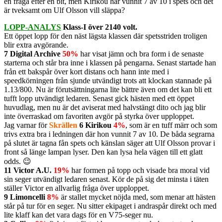
en fråga efter en bit, men Kirikou har vunnit 7 av 10 i spets och det
är tveksamt om Ulf Olsson vill släppa?
LOPP-ANALYS
Klass-I över 2140 volt.
Ett öppet lopp för den näst lägsta klassen där spetsstriden troligen
blir extra avgörande.
7 Digital Archive
50%
har visat jämn och bra form i de senaste
starterna och står bra inne i klassen på pengarna. Senast startade han
från ett bakspår över kort distans och hann inte med i
speedkörningen från sjunde utvändigt trots att klockan stannade på
1.13/800. Nu är förutsättningarna lite bättre även om det kan bli ett
tufft lopp utvändigt ledaren. Senast gick hästen med ett öppet
huvudlag, men nu är det aviserat med halvstängt dito och jag blir
inte överraskad om favoriten avgör på styrka över upploppet.
Jag varnar för
Skrällen
6 Kirikou
4%
, som är en tuff märr och som
trivs extra bra i ledningen där hon vunnit 7 av 10. De båda segrarna
på slutet är tagna fån spets och känslan säger att Ulf Olsson provar i
front så länge lampan lyser. Den kan lysa hela vägen till ett glatt
odds. 😉
11 Victor A.U.
19%
har formen på topp och visade bra moral vid
sin seger utvändigt ledaren senast. Kör de på sig det minsta i täten
ställer Victor en allvarlig fråga över upploppet.
9 Limoncelli
8%
är stallet mycket nöjda med, som menar att hästen
står på tur för en seger. Nu sitter ekipaget i andraspår direkt och med
lite klaff kan det vara dags för en V75-seger nu.