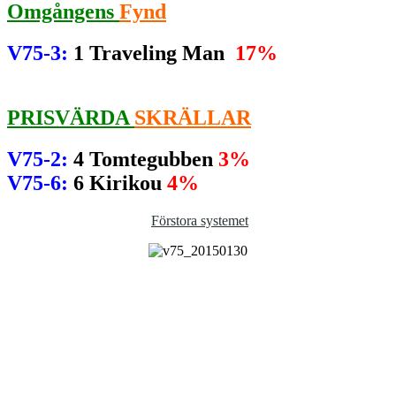
Omgångens
Fynd
V75-3
:
1 Traveling Man
17%
PRISVÄRDA
SKRÄLLAR
V75-2:
4 Tomtegubben
3%
V75-6
:
6 Kirikou
4%
Förstora systemet