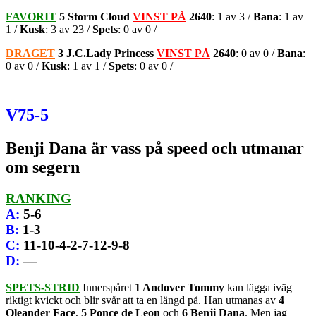
FAVORIT
5 Storm Cloud
VINST PÅ
2640
: 1 av 3 /
Bana
: 1 av
1 /
Kusk
: 3 av 23 /
Spets
: 0 av 0 /
DRAGET
3 J.C.Lady Princess
VINST PÅ
2640
: 0 av 0 /
Bana
:
0 av 0 /
Kusk
: 1 av 1 /
Spets
: 0 av 0 /
V75-5
Benji Dana är vass på speed och utmanar
om segern
RANKING
A
:
5-6
B
:
1-3
C
:
11-10-4-2-7-12-9-8
D
:
––
SPETS-STRID
Innerspåret
1 Andover Tommy
kan lägga iväg
riktigt kvickt och blir svår att ta en längd på. Han utmanas av
4
Oleander Face
,
5 Ponce de Leon
och
6 Benji Dana
. Men jag