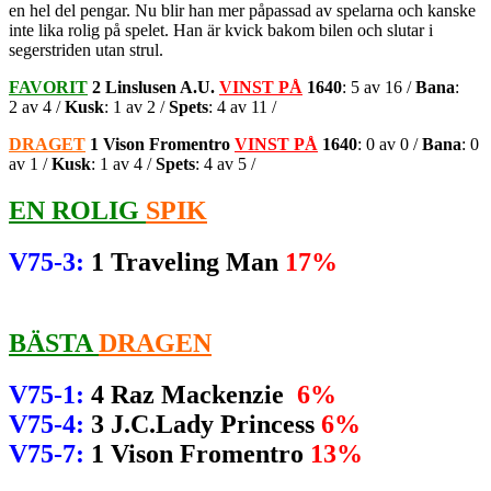
en hel del pengar. Nu blir han mer påpassad av spelarna och kanske
inte lika rolig på spelet. Han är kvick bakom bilen och slutar i
segerstriden utan strul.
FAVORIT
2 Linslusen A.U.
VINST PÅ
1640
: 5 av 16 /
Bana
:
2 av 4 /
Kusk
: 1 av 2 /
Spets
: 4 av 11 /
DRAGET
1 Vison Fromentro
VINST PÅ
1640
: 0 av 0 /
Bana
: 0
av 1 /
Kusk
: 1 av 4 /
Spets
: 4 av 5 /
EN ROLIG
SPIK
V75-3
:
1 Traveling Man
17%
BÄSTA
DRAGEN
V75-1
:
4 Raz Mackenzie
6%
V75-4
:
3 J.C.Lady Princess
6%
V75-7
:
1 Vison Fromentro
13%