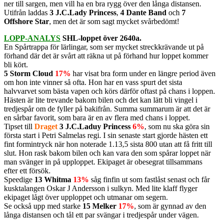
ner till sargen, men vill ha en bra rygg över den långa distansen.
Utifrån laddas
3 J.C.Lady Princess
,
4 Dante Band
och
7
Offshore Star
, men det är som sagt mycket svårbedömt!
LOPP-ANALYS
SHL-loppet över 2640a.
En Spårtrappa för lärlingar, som ser mycket streckkrävande ut på
förhand där det är svårt att räkna ut på förhand hur loppet kommer
bli kört.
5 Storm Cloud
17%
har visat bra form under en längre period även
om hon inte vinner så ofta. Hon har en vass spurt det sista
halvvarvet som bästa vapen och körs därför oftast på chans i loppen.
Hästen är lite trevande bakom bilen och det kan lätt bli vingel i
tredjespår om de fyller på bakifrån. Summa summarum är att det är
en sårbar favorit, som bara är en av flera med chans i loppet.
Tipset till
Draget
3 J.C.Laduy Princess
6%
, som nu ska göra sin
första start i Petri Salmelas regi. I sin senaste start gjorde hästen ett
fint formintryck när hon noterade 1.13,5 sista 800 utan att få fritt till
slut. Hon rask bakom bilen och kan vara den som spårar loppet när
man svänger in på upploppet. Ekipaget är obesegrat tillsammans
efter ett försök.
Speedige
13 Whitma
13%
såg finfin ut som fastlåst senast och får
kusktalangen Oskar J Andersson i sulkyn. Med lite klaff flyger
ekipaget lågt över upploppet och utmanar om segern.
Se också upp med starke
15 Melker
17%
, som är gynnad av den
långa distansen och tål ett par svängar i tredjespår under vägen.