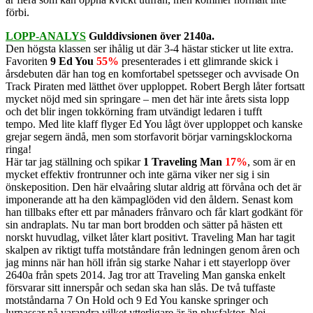
förbi.
LOPP-ANALYS
Gulddivsionen över 2140a.
Den högsta klassen ser ihålig ut där 3-4 hästar sticker ut lite extra.
Favoriten
9 Ed You
55%
presenterades i ett glimrande skick i
årsdebuten där han tog en komfortabel spetsseger och avvisade On
Track Piraten med lätthet över upploppet. Robert Bergh låter fortsatt
mycket nöjd med sin springare – men det här inte årets sista lopp
och det blir ingen tokkörning fram utvändigt ledaren i tufft
tempo. Med lite klaff flyger Ed You lågt över upploppet och kanske
grejar segern ändå, men som storfavorit börjar varningsklockorna
ringa!
Här tar jag ställning och spikar
1 Traveling Man
17%
, som är en
mycket effektiv frontrunner och inte gärna viker ner sig i sin
önskeposition. Den här elvaåring slutar aldrig att förvåna och det är
imponerande att ha den kämpaglöden vid den åldern. Senast kom
han tillbaks efter ett par månaders frånvaro och får klart godkänt för
sin andraplats. Nu tar man bort brodden och sätter på hästen ett
norskt huvudlag, vilket låter klart positivt. Traveling Man har tagit
skalpen av riktigt tuffa motståndare från ledningen genom åren och
jag minns när han höll ifrån sig starke Nahar i ett stayerlopp över
2640a från spets 2014. Jag tror att Traveling Man ganska enkelt
försvarar sitt innerspår och sedan ska han slås. De två tuffaste
motståndarna 7 On Hold och 9 Ed You kanske springer och
lurpassar på varandra vilket ytterligare är än plusfaktor. Nej,