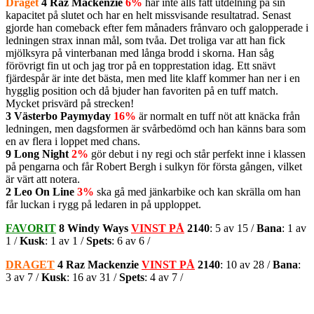
Draget
4 Raz Mackenzie
6%
har inte alls fått utdelning på sin
kapacitet på slutet och har en helt missvisande resultatrad. Senast
gjorde han comeback efter fem månaders frånvaro och galopperade i
ledningen strax innan mål, som tvåa. Det troliga var att han fick
mjölksyra på vinterbanan med långa brodd i skorna. Han såg
förövrigt fin ut och jag tror på en topprestation idag. Ett snävt
fjärdespår är inte det bästa, men med lite klaff kommer han ner i en
hygglig position och då bjuder han favoriten på en tuff match.
Mycket prisvärd på strecken!
3 Västerbo Paymyday
16%
är normalt en tuff nöt att knäcka från
ledningen, men dagsformen är svårbedömd och han känns bara som
en av flera i loppet med chans.
9 Long Night
2%
gör debut i ny regi och står perfekt inne i klassen
på pengarna och får Robert Bergh i sulkyn för första gången, vilket
är värt att notera.
2 Leo On Line
3%
ska gå med jänkarbike och kan skrälla om han
får luckan i rygg på ledaren in på upploppet.
FAVORIT
8 Windy Ways
VINST PÅ
2140
: 5 av 15 /
Bana
: 1 av
1 /
Kusk
: 1 av 1 /
Spets
: 6 av 6 /
DRAGET
4 Raz Mackenzie
VINST PÅ
2140
: 10 av 28 /
Bana
:
3 av 7 /
Kusk
: 16 av 31 /
Spets
: 4 av 7 /