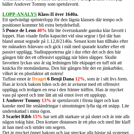
håller Andover Tommy som spetsfavorit.
LOPP-ANALYS
Klass-II över 1640a.
Ett spelvänligt sprinterlopp för den lägsta klassen där tempo och
positioner kommer bli extra betydelsefull.
5 Ponce de Leon
40%
blir lite överraskande ganska klar favorit i
loppet. Han visade finfin kapacitet vid sina segrar i fjol där han
bland annat segrade på 1.12,8/2140a. Senast kom han tillbaks efter
tre månaders frånvaro och gick i mål med sparade krafter efter ett
passivt upplägg. Stallrapporterna går i dur efter det och den här
gången blir det ett offensivt upplägg när bilen släpper. Skulle
favoriten lyckas sno åt sig ledningen blir ekipaget en tuff nöt att
knäcka för motståndarna. Den här gången blir det en jänkarbike,
vilket är en plusfaktor att notera!
Tuffast emot är
Draget
6 Benji Dana
12%
, som är i sitt livs form.
Han är kvick bakom bilen och det är aviserat med ett offensivt
upplägg och troligen en resa i den främre träffen. Han är mycket
vass på speed och inte lätt att stå emot över ett upplopp.
1 Andover Tommy
13%
är spetsfavorit i första läget och kan
kanske med lite småändringar i utrustningen lyfta sig ett snäpp. Lite
underskattad i mina ögon.
3 Scarlet Ribb
15%
har sett allt starkare ut på slutet och är inte alls
någon tokig häst. Den kortare distansen är ett plus och med lite klaff
är han med och strider om segern.
Det är mycket öppet bakom och jag streckar alla hästar på systemet.