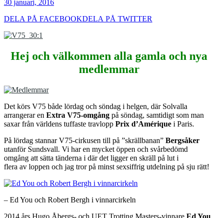
30 januari, 2016
DELA PÅ FACEBOOK
DELA PÅ TWITTER
Hej och välkommen alla gamla och nya
medlemmar
Det körs V75 både lördag och söndag i helgen, där Solvalla
arrangerar en
Extra V75-omgång
på söndag, samtidigt som man
saxar från världens tuffaste travlopp
Prix d’Amérique
i Paris.
På lördag stannar V75-cirkusen till på ”skrällbanan”
Bergsåker
utanför Sundsvall. Vi har en mycket öppen och svårbedömd
omgång att sätta tänderna i där det ligger en skräll på lut i
flera av loppen och jag tror på minst sexsiffrig utdelning på sju rätt!
– Ed You och Robert Bergh i vinnarcirkeln
2014 års Hugo Åbergs- och UET Trotting Masters-vinnare
Ed You
,