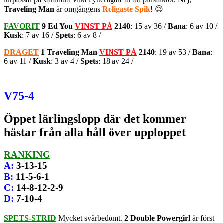
Traveling Man
är omgångens
Roligaste Spik
! 😉
FAVORIT
9 Ed You
VINST PÅ
2140
: 15 av 36 /
Bana
: 6 av 10 /
Kusk
: 7 av 16 /
Spets
: 6 av 8 /
DRAGET
1 Traveling Man
VINST PÅ
2140
: 19 av 53 /
Bana
:
6 av 11 /
Kusk
: 3 av 4 /
Spets
: 18 av 24 /
V75-4
Öppet lärlingslopp där det kommer
hästar från alla håll över upploppet
RANKING
A
:
3-13-15
B
:
11-5-6-1
C
:
14-8-12-2-9
D
:
7-10-4
SPETS-STRID
Mycket svårbedömt.
2 Double Powergirl
är först