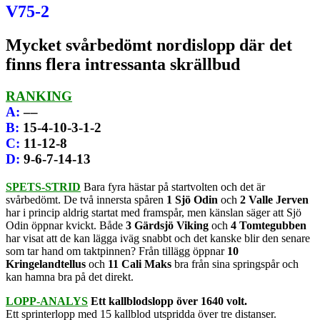
V75-2
Mycket svårbedömt nordislopp där det
finns flera intressanta skrällbud
RANKING
A
:
––
B
:
15-4-10-3-1-2
C
:
11-12-8
D
:
9-6-7-14-13
SPETS-STRID
Bara fyra hästar på startvolten och det är
svårbedömt. De två innersta spåren
1 Sjö Odin
och
2 Valle Jerven
har i princip aldrig startat med framspår, men känslan säger att Sjö
Odin öppnar kvickt. Både
3 Gärdsjö Viking
och
4 Tomtegubben
har visat att de kan lägga iväg snabbt och det kanske blir den senare
som tar hand om taktpinnen? Från tillägg öppnar
10
Kringelandtellus
och
11 Cali Maks
bra från sina springspår och
kan hamna bra på det direkt.
LOPP-ANALYS
Ett kallblodslopp över 1640 volt.
Ett sprinterlopp med 15 kallblod utspridda över tre distanser.