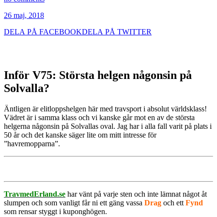
26 maj, 2018
DELA PÅ FACEBOOK
DELA PÅ TWITTER
Inför V75: Största helgen någonsin på
Solvalla?
Äntligen är elitloppshelgen här med travsport i absolut världsklass!
Vädret är i samma klass och vi kanske går mot en av de största
helgerna någonsin på Solvallas oval. Jag har i alla fall varit på plats i
50 år och det kanske säger lite om mitt intresse för
”havremopparna”.
TravmedErland.se
har vänt på varje sten och inte lämnat något åt
slumpen och som vanligt får ni ett gäng vassa
Drag
och ett
Fynd
som rensar styggt i kuponghögen.