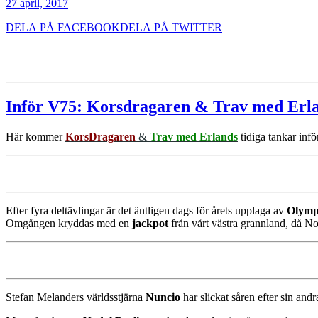
27 april, 2017
DELA PÅ FACEBOOK
DELA PÅ TWITTER
Inför V75: Korsdragaren & Trav med Erl
Här kommer
KorsDragaren
&
Trav med Erlands
tidiga tankar inf
Efter fyra deltävlingar är det äntligen dags för årets upplaga av
Olymp
Omgången kryddas med en
jackpot
från vårt västra grannland, då No
Stefan Melanders världsstjärna
Nuncio
har slickat såren efter sin and