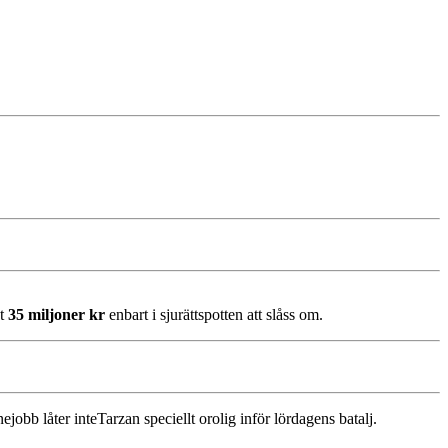
st
35 miljoner kr
enbart i sjurättspotten att slåss om.
ejobb låter inteTarzan speciellt orolig inför lördagens batalj.