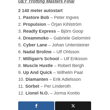
UET Trotting Masters Final
2 140 meter autostart
1.
Pastore Bob
– Peter Ingves
2.
Propulsion
– Örjan Kihlström
3.
Readly Express
– Björn Goop
4.
Dreammoko
– Gabriele Gelormini
5.
Cyber Lane
– Johan Untersteiner
6.
Nadal Broline
– Ulf Ohlsson
7.
Milligan’s School
– Ulf Eriksson
8.
Muscle Hustle
– Robert Bergh
9.
Up And Quick
– Wilhelm Paal
10.
Diamanten
– Erik Adielsson
11.
Sorbet
– Per Linderoth
12.
Lionel N.O.
– Jorma Kontio