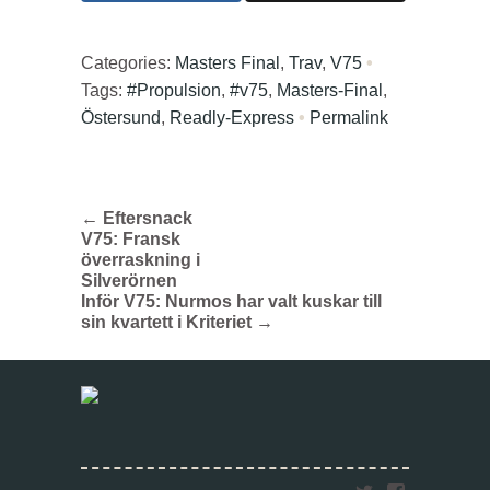
Categories:
Masters Final
,
Trav
,
V75
•
Tags:
#Propulsion
,
#v75
,
Masters-Final
,
Östersund
,
Readly-Express
•
Permalink
←
Eftersnack
V75: Fransk
överraskning i
Silverörnen
Inför V75: Nurmos har valt kuskar till
sin kvartett i Kriteriet
→
Twitter
Faceboo