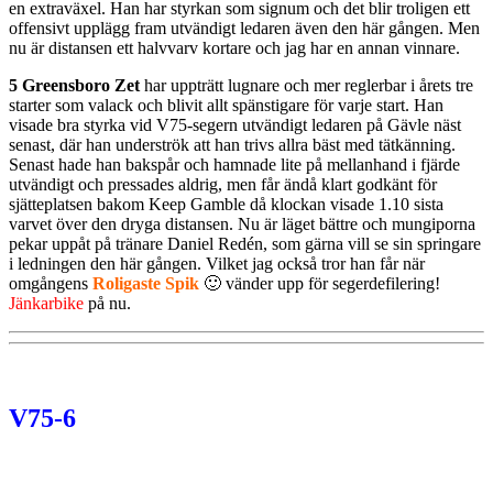
en extraväxel. Han har styrkan som signum och det blir troligen ett
offensivt upplägg fram utvändigt ledaren även den här gången. Men
nu är distansen ett halvvarv kortare och jag har en annan vinnare.
5 Greensboro Zet
har uppträtt lugnare och mer reglerbar i årets tre
starter som valack och blivit allt spänstigare för varje start. Han
visade bra styrka vid V75-segern utvändigt ledaren på Gävle näst
senast, där han underströk att han trivs allra bäst med tätkänning.
Senast hade han bakspår och hamnade lite på mellanhand i fjärde
utvändigt och pressades aldrig, men får ändå klart godkänt för
sjätteplatsen bakom Keep Gamble då klockan visade 1.10 sista
varvet över den dryga distansen. Nu är läget bättre och mungiporna
pekar uppåt på tränare Daniel Redén, som gärna vill se sin springare
i ledningen den här gången. Vilket jag också tror han får när
omgångens
Roligaste Spik
🙂 vänder upp för segerdefilering!
Jänkarbike
på nu.
V75-6