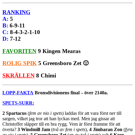
RANKING
A
:
5
B
:
6-9-11
C
:
8-4-3-2-1-10
D
:
7-12
FAVORITEN
9 Kingen Mearas
ROLIG SPIK
5 Greensboro Zet 🙂
SKRÄLLEN
8 Chimi
LOPP-FAKTA
Bronsdivisionens final – över 2140a.
SPETS-SURR:
2 Spartacus
(
fem av nio i spets
) laddas för att vara först ner till
sargen, vilket jag tror att han lyckas med. Men jag gissar att
Christoffer släpper till en bra rygg. Vem är först framme för att
överta?
3 Windmill Jam
(
två av fem i spets
),
4 Jimbaran Zon
(
fyra
av sju i spets
),
5 Greensboro Zet
(
en av två i spets
) och
6 Keep