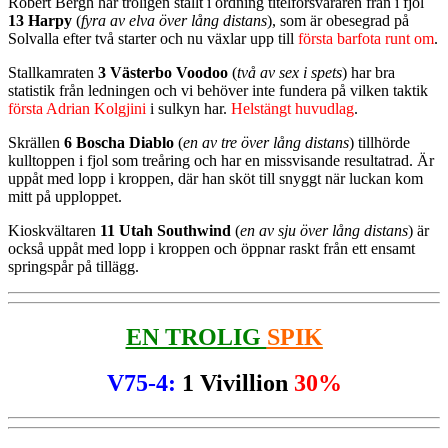
Robert Bergh har troligen ställt i ordning titelförsvararen från i fjol
13 Harpy
(
fyra av elva över lång distans
), som är obesegrad på
Solvalla efter två starter och nu växlar upp till
första barfota runt om
.
Stallkamraten
3 Västerbo Voodoo
(
två av sex i spets
) har bra
statistik från ledningen och vi behöver inte fundera på vilken taktik
första Adrian Kolgjini
i sulkyn har.
Helstängt huvudlag
.
Skrällen
6 Boscha Diablo
(
en av tre över lång distans
) tillhörde
kulltoppen i fjol som treåring och har en missvisande resultatrad. Är
uppåt med lopp i kroppen, där han sköt till snyggt när luckan kom
mitt på upploppet.
Kioskvältaren
11 Utah Southwind
(
en av sju över lång distans
) är
också uppåt med lopp i kroppen och öppnar raskt från ett ensamt
springspår på tillägg.
EN TROLIG
SPIK
V75-4:
1 Vivillion
30%