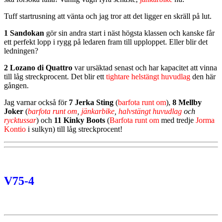
Tuff startrusning att vänta och jag tror att det ligger en skräll på lut.
1 Sandokan
gör sin andra start i näst högsta klassen och kanske får
ett perfekt lopp i rygg på ledaren fram till upploppet. Eller blir det
ledningen?
2 Lozano di Quattro
var ursäktad senast och har kapacitet att vinna
till låg streckprocent. Det blir ett
tightare helstängt huvudlag
den här
gången.
Jag varnar också för
7 Jerka Sting
(
barfota runt om
),
8 Mellby
Joker
(
barfota runt om
,
jänkarbike
,
halvstängt huvudlag
och
rycktussar
) och
11 Kinky Boots
(
Barfota runt om
med tredje
Jorma
Kontio
i sulkyn) till låg streckprocent!
V75-4