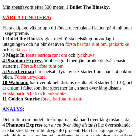
Min spetsfavorit efter 500 meter:
1 Bullet The Bluesky
.
VÄRT ATT NOTERA:
Flera ekipage växlar upp till första racerbalans i jakten på 4 miljoner
i segerpremie.
1 Bullet the Bluesky
gick med första helstängt huvudlag i
uttagningen och nu blir det även
första barfota runt om
,
jänkarbike
och
rycktussar
.
3 Magic In
första barfota runt om
och
ryckhuva
.
4 Phantom Express
är obesegrad med jänkarbike de två senaste
starterna.
Första barfota runt om
.
5 Preacherman
har spetsat i fyra av sex starter från spår 1-4 bakom
bilen.
Första urryckare
.
10 Walmann
har över aktuell distans resultatet: 3 starter (2-1-0), och
är ensam i fältet som har gjort mer än en start över lång distans.
Första barfota bak
och
jänkarbik
e.
11 Golden Sunrise
första barfota runt om
.
ANALYS:
Det är flera om budet i treåringarnas blå band över lång distans, där
4 Phantom Express
(
en av en över lång distans
) lite överraskande
är klar streckfavorit till dryga 40 procent. Han har tagit sju segrar
och aldrig missat pallen på karriärens tio starter och visat att det är en