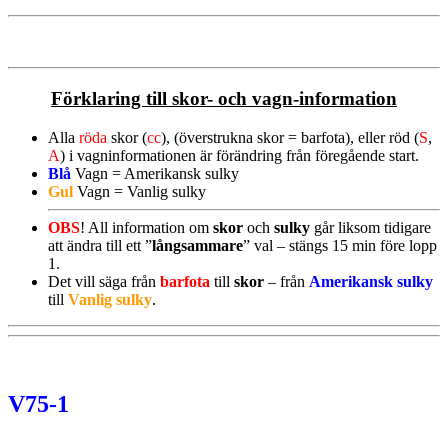
Förklaring till skor- och vagn-information
Alla
röda
skor (
cc
), (överstrukna skor = barfota), eller röd (
S
,
A
)
i vagninformationen
är förändring från föregående start.
Blå
Vagn
= Amerikansk sulky
Gul
Vagn
= Vanlig sulky
OBS
! All information om
skor
och
sulky
går liksom tidigare
att ändra till ett ”
långsammare
” val – stängs 15 min före lopp
1.
Det vill säga från
barfota
till
skor
– från
Amerikansk sulky
till
Vanlig sulky
.
V75-1