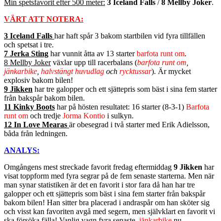
Min spetsfavorit efter 500 meter:
3 Iceland Falls
/
8 Mellby Joker
.
VÄRT ATT NOTERA:
3 Iceland Falls
har haft spår 3 bakom startbilen vid fyra tillfällen
och spetsat i tre.
7 Jerka Sting
har vunnit åtta av 13 starter
barfota runt om
.
8 Mellby Joker
växlar upp till racerbalans (
barfota runt om
,
jänkarbike
,
halvstängt huvudlag
och
rycktussar
). Är mycket
explosiv bakom bilen!
9 Jikken
har tre galopper och ett sjättepris som bäst i sina fem starter
från bakspår bakom bilen.
11 Kinky Boots
har på hösten resultatet: 16 starter (8-3-1)
Barfota
runt om
och tredje
Jorma Kontio
i sulkyn.
12 In Love Mearas
är obesegrad i två starter med Erik Adielsson,
båda från ledningen.
ANALYS:
Omgångens mest streckade favorit fredag eftermiddag
9 Jikken
har
visat toppform med fyra segrar på de fem senaste starterna. Men när
man synar statistiken är det en favorit i stor fara då han har tre
galopper och ett sjättepris som bäst i sina fem starter från bakspår
bakom bilen! Han sitter bra placerad i andraspår om han sköter sig
och visst kan favoriten avgå med segern, men självklart en favorit vi
ska försöka fälla! Vanlig vagn fyra senaste,
jänkarbike
nu.