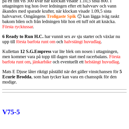
på ett fint vis 300 kvar när klockan visade 1.10,5 sista 800. I
uttagningen tog hon över ledningen efter ett halvvarv och vann
åkandes med sparade krafter, när klockan visade 1.09,5 sista
halvvarvet. Omgångens
Troligaste Spik
🙂 kan lägga iväg raskt
bakom bilen och från ledningen blir hon ett tuff nöt att knäcka.
Första rycktussar
.
6 Ready to Run H.C.
har vunnit sex av sju starter och växlar nu
upp till
första barfota runt om
och
halvstängt huvudlag
.
Kullettan
12 S.G.Empress
var lite blek om nosen i uttagningen,
men kommer vara på topp till dagen start med racerbalans.
Första
barfota runt om
,
jänkarbike
och eventuellt ett
helstängt huvudlag
.
Mats E Djuse låter riktigt påställd när det gäller vinstchansen för
5
Ecurie Brodda
, som han tycker kan vara en chansspik för den
modige.
V75-5