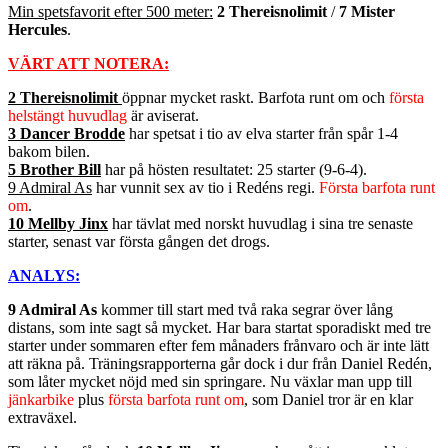
Min spetsfavorit efter 500 meter:
2 Thereisnolimit
/
7 Mister
Hercules
.
VÄRT ATT NOTERA:
2 Thereisnolimit
öppnar mycket raskt. Barfota runt om och
första
helstängt huvudlag
är aviserat.
3 Dancer Brodde
har spetsat i tio av elva starter från spår 1-4
bakom bilen.
5 Brother Bill
har på hösten resultatet: 25 starter (9-6-4).
9 Admiral As
har vunnit sex av tio i Redéns regi.
Första barfota runt
om
.
10 Mellby Jinx
har tävlat med norskt huvudlag i sina tre senaste
starter, senast var första gången det drogs.
ANALYS:
9 Admiral As
kommer till start med två raka segrar över lång
distans, som inte sagt så mycket. Har bara startat sporadiskt med tre
starter under sommaren efter fem månaders frånvaro och är inte lätt
att räkna på. Träningsrapporterna går dock i dur från Daniel Redén,
som låter mycket nöjd med sin springare. Nu växlar man upp till
jänkarbike
plus
första barfota runt om
, som Daniel tror är en klar
extraväxel.