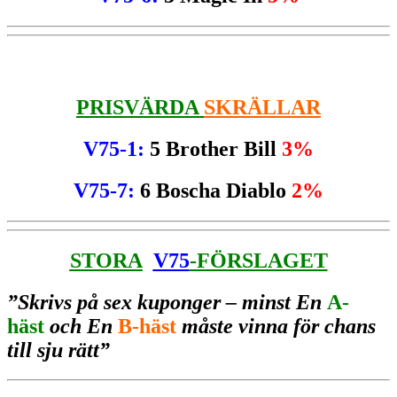
PRISVÄRDA
SKRÄLLAR
V75-1:
5 Brother Bill
3%
V75-7:
6 Boscha Diablo
2%
STORA
V75
-FÖRSLAGET
”Skrivs på sex kuponger – minst En
A-
häst
och En
B-häst
måste vinna för chans
till sju rätt”