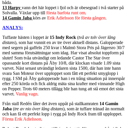
båda.
13 Harpy
vann det här loppet i fjol och är obesegrad i två starter på
Solvalla. Växlar upp till
första barfota runt om
.
14 Gamin Jaba
körs av
Erik Adielsson för första gången
.
ANALYS:
Tuffaste hästen i loppet är
15 Indy Rock
(
två av tolv över lång
distans
), som har vunnit en av tre över aktuell distans. Galopperade
med segern på gaffeln 250 kvar i Malmö Stora Pris på Jägersro 30/7
med samma förutsättningar som idag. Har visat absolut toppform på
slutet! Som tvåa utvändigt om ledande Castor The Star över
opassande kort distans på Åby 10/8, där klockan visade 1.09 sista
varvet. Näst senast utvändigt ledaren sista 1500, där han inte hann
svara San Moteur över upploppet som fått ett perfekt smyglopp i
rygg. I SM på Åby galopperade han i en trång situation på innerspår
efter 250 körda och fick aldrig mäta sina krafter med vinnande High
on Pepper. Trots 60 meters tillägg blir han tung att stå emot det sista
varvet.
Vanlig vagn
.
Från stall Redén låter det även uppåt på stallkamraten
14 Gamin
Jaba
(
tre av nio över lång distans
), som är tuffare tränad än normalt
och kan få ett perfekt lopp i rygg på Indy Rock fram till upploppet.
Första Erik Adielsson
.