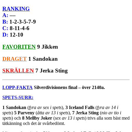
RANKING
A
:
––
B
:
1-2-3-5-7-9
C
:
8-11-4-6
D
:
12-10
FAVORITEN
9 Jikken
DRAGET
1 Sandokan
SKRÄLLEN
7 Jerka Sting
LOPP-FAKTA
Silverdivisionens final – över 2140a.
SPETS-SURR:
1 Sandokan
(
fyra av sex i spets
),
3 Iceland Falls
(
fyra av 14 i
spets
)
5 Parveny
(
åtta av 13 i spets
),
7 Jerka Sting
(
nio av tio i
spets
) och
8 Mellby Joker
(
sex av 13 i spets
) trivs alla som bäst med
tätkänning och det är svårbedömt.