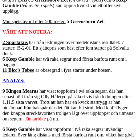
Gamble
(
två av tre i spets
) kan öppna kvickt vid ett offensivt
upplägg.
Min spetsfavorit efter 500 meter:
5 Greensboro Zet
.
VÄRT ATT NOTERA:
2 Spartakus
har från ledningen över medeldistans resultatet: 7
starter: (5-2-0). Ett sjättepris som bäst efter fem starter på Solvalla
dock.
6 Keep Gamble
har två raka segrar med första barfota runt om i
bagaget.
11 Bicc’s Tobee
är obesegrad i fyra starter under hösten.
ANALYS:
9 Kingen Mearas
har visat toppform i två raka segrar, där han
senast höll ifrån sig Olly Håleryd på säkert vis från ledningen efter
1.11,5 sista varvet. Trots att han har en kvick startrygg är han
utelämnad från bakspår där det lätt kan bli strul. Med klaff flyger
den knappa streckfavoriten troligen lågt över upploppet och utmanar
om segern.
Jänkarbike
på nu.
6 Keep Gamble
har visat toppform i två raka segrar utvändigt
ledaren över lång distans med första barfota runt om, vilket har givit