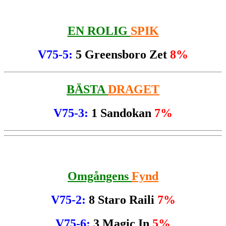
EN ROLIG
SPIK
V75-5:
5 Greensboro Zet
8%
BÄSTA
DRAGET
V75-3:
1 Sandokan
7%
Omgångens
Fynd
V75-2:
8 Staro Raili
7%
V75-6:
3 Magic In
5%