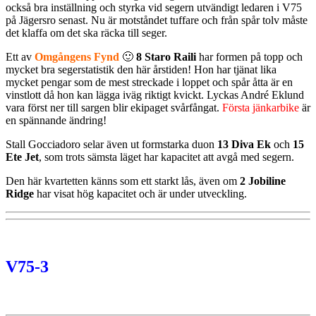
också bra inställning och styrka vid segern utvändigt ledaren i V75
på Jägersro senast. Nu är motståndet tuffare och från spår tolv måste
det klaffa om det ska räcka till seger.
Ett av
Omgångens Fynd
🙂
8 Staro Raili
har formen på topp och
mycket bra segerstatistik den här årstiden! Hon har tjänat lika
mycket pengar som de mest streckade i loppet och spår åtta är en
vinstlott då hon kan lägga iväg riktigt kvickt. Lyckas André Eklund
vara först ner till sargen blir ekipaget svårfångat.
Första jänkarbike
är
en spännande ändring!
Stall Gocciadoro selar även ut formstarka duon
13 Diva Ek
och
15
Ete Jet
, som trots sämsta läget har kapacitet att avgå med segern.
Den här kvartetten känns som ett starkt lås, även om
2 Jobiline
Ridge
har visat hög kapacitet och är under utveckling.
V75-3