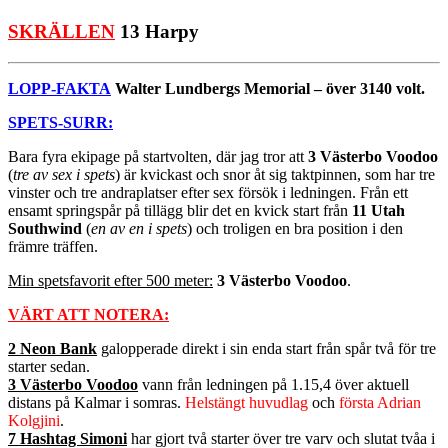
SKRÄLLEN
13 Harpy
LOPP-FAKTA
Walter Lundbergs Memorial – över 3140 volt.
SPETS-SURR:
Bara fyra ekipage på startvolten, där jag tror att
3 Västerbo Voodoo
(
tre av sex i spets
) är kvickast och snor åt sig taktpinnen, som har tre
vinster och tre andraplatser efter sex försök i ledningen. Från ett
ensamt springspår på tillägg blir det en kvick start från
11 Utah
Southwind
(
en av en i spets
) och troligen en bra position i den
främre träffen.
Min spetsfavorit efter 500 meter:
3 Västerbo Voodoo
.
VÄRT ATT NOTERA:
2 Neon Bank
galopperade direkt i sin enda start från spår två för tre
starter sedan.
3 Västerbo Voodoo
vann från ledningen på 1.15,4 över aktuell
distans på Kalmar i somras.
Helstängt huvudlag
och
första Adrian
Kolgjini
.
7 Hashtag Simoni
har gjort två starter över tre varv och slutat tvåa i