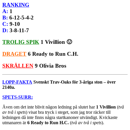
RANKING
A
:
1
B
:
6-12-5-4-2
C
:
9-10
D
:
3-8-11-7
TROLIG SPIK
1 Vivillion 🙂
DRAGET
6 Ready to Run C.H.
SKRÄLLEN
9 Olivia Bros
LOPP-FAKTA
Svenskt Trav-Oaks för 3-åriga ston – över
2140a.
SPETS-SURR:
Även om det inte blivit någon ledning på slutet har
1 Vivillion
(
två
av två i spets
) visat bra tryck i steget, som jag tror räcker till
ledningen då inte finns några startkanoner utvändigt. Kvickaste
utmanaren är
6 Ready to Run H.C.
(
två av två i spets
).