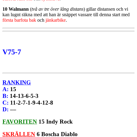
10 Walmann
(
två av tre över lång distans
) gillar distansen och vi
kan lugnt räkna med att han är snäppet vassare till denna start med
första barfota bak
och
jänkarbike
.
V75-7
RANKING
A
:
15
B
:
14-13-6-5-3
C
:
11-2-7-1-9-4-12-8
D
:
––
FAVORITEN
15 Indy Rock
SKRÄLLEN
6 Boscha Diablo