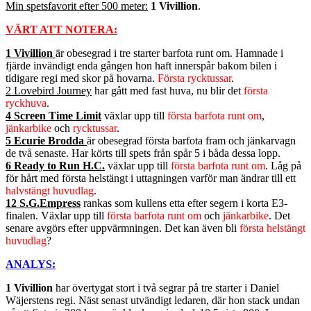
Min spetsfavorit efter 500 meter:
1 Vivillion
.
VÄRT ATT NOTERA:
1 Vivillion
är obesegrad i tre starter barfota runt om. Hamnade i
fjärde invändigt enda gången hon haft innerspår bakom bilen i
tidigare regi med skor på hovarna.
Första rycktussar
.
2 Lovebird Journey
har gått med fast huva, nu blir det
första
ryckhuva
.
4 Screen Time Limit
växlar upp till
första barfota runt om
,
jänkarbike
och
rycktussar
.
5 Ecurie Brodda
är obesegrad första barfota fram och jänkarvagn
de två senaste. Har körts till spets från spår 5 i båda dessa lopp.
6 Ready to Run H.C.
växlar upp till
första barfota runt om
. Låg på
för hårt med första helstängt i uttagningen varför man ändrar till ett
halvstängt huvudlag
.
12 S.G.Empress
rankas som kullens etta efter segern i korta E3-
finalen. Växlar upp till
första barfota runt om
och
jänkarbike
. Det
senare avgörs efter uppvärmningen. Det kan även bli
första helstängt
huvudlag
?
ANALYS:
1 Vivillion
har övertygat stort i två segrar på tre starter i Daniel
Wäjerstens regi. Näst senast utvändigt ledaren, där hon stack undan