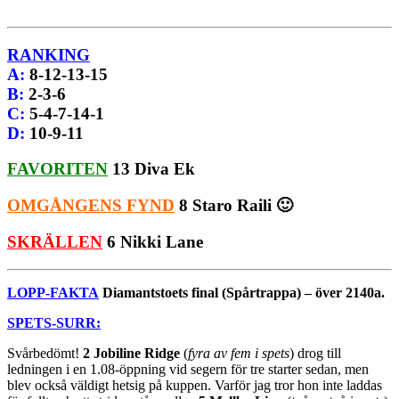
RANKING
A
:
8-12-13-15
B
:
2-3-6
C
:
5-4-7-14-1
D
:
10-9-11
FAVORITEN
13 Diva Ek
OMGÅNGENS FYND
8 Staro Raili 🙂
SKRÄLLEN
6 Nikki Lane
LOPP-FAKTA
Diamantstoets final (Spårtrappa) – över 2140a.
SPETS-SURR:
Svårbedömt!
2 Jobiline Ridge
(
fyra av fem i spets
) drog till
ledningen i en 1.08-öppning vid segern för tre starter sedan, men
blev också väldigt hetsig på kuppen. Varför jag tror hon inte laddas