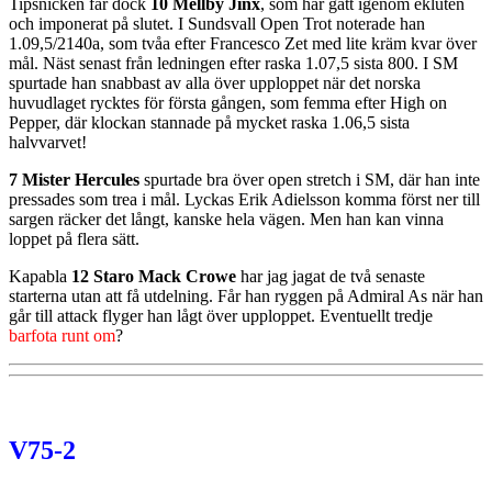
Tipsnicken får dock
10 Mellby Jinx
, som har gått igenom ekluten
och imponerat på slutet. I Sundsvall Open Trot noterade han
1.09,5/2140a, som tvåa efter Francesco Zet med lite kräm kvar över
mål. Näst senast från ledningen efter raska 1.07,5 sista 800. I SM
spurtade han snabbast av alla över upploppet när det norska
huvudlaget rycktes för första gången, som femma efter High on
Pepper, där klockan stannade på mycket raska 1.06,5 sista
halvvarvet!
7 Mister Hercules
spurtade bra över open stretch i SM, där han inte
pressades som trea i mål. Lyckas Erik Adielsson komma först ner till
sargen räcker det långt, kanske hela vägen. Men han kan vinna
loppet på flera sätt.
Kapabla
12 Staro Mack Crowe
har jag jagat de två senaste
starterna utan att få utdelning. Får han ryggen på Admiral As när han
går till attack flyger han lågt över upploppet. Eventuellt tredje
barfota runt om
?
V75-2