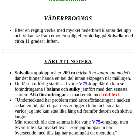
VÄDERPROGNOS
Efter en regnig vecka med mycket nederbörd klarnar det upp
och vi kan se fram emot en solig eftermiddag på
Solvalla
med
cirka 11 grader i luften.
VÄRT ATT NOTERA
Solvallas
upplopp mäter
200 m
(
cirka 5 m längre än medel
)
där det hinner hända en hel del innan ekipagen når mållinjen.
Du får en utförlig startlista i varje
V75
-lopp där du kan se
förändringarna i
balans
och
sulky
jämfört med den senaste
starten.
Alla förändringar
är markerade med
röd text
.
”Undertecknad har problem med artrosförändringar i nacken
sedan en tid, där ett par nerver ligger i kläm och smärtar,
varför jag inte kan sitta lika lång tid framför datorn och skriva
längre.
Min research blir den samma inför varje
V75
-omgång, men
tyvärr inte lika mycket text – som jag hoppas ni har
överseende med tills jag har genomgått en operation.”