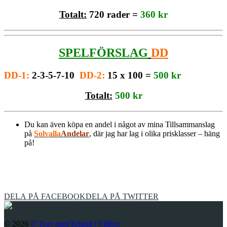
Totalt:
720 rader =
360 kr
SPELFÖRSLAG
DD
DD-1:
2-3-5-7-10
DD-2:
15
x
100 =
500 kr
Totalt:
500 kr
Du kan även köpa en andel i något av mina Tillsammanslag
på
Solvalla
Andelar
, där jag har lag i olika prisklasser – häng
på!
DELA PÅ FACEBOOK
DELA PÅ TWITTER
© 2026
© Trav med Erland |
Villkor