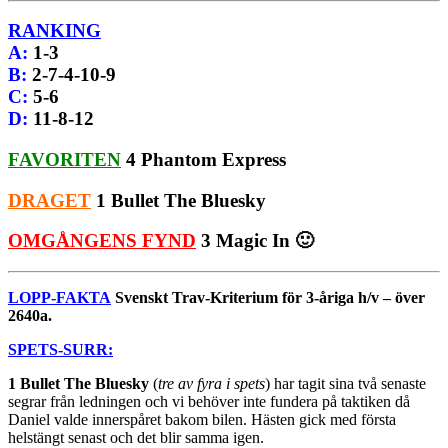
RANKING
A
:
1-3
B
:
2-7-4-10-9
C
:
5-6
D
:
11-8-12
FAVORITEN
4 Phantom Express
DRAGET
1 Bullet The Bluesky
OMGÅNGENS FYND
3 Magic In 🙂
LOPP-FAKTA
Svenskt Trav-Kriterium för 3-åriga h/v – över
2640a.
SPETS-SURR:
1 Bullet The Bluesky
(
tre av fyra i spets
) har tagit sina två senaste
segrar från ledningen och vi behöver inte fundera på taktiken då
Daniel valde innerspåret bakom bilen. Hästen gick med första
helstängt senast och det blir samma igen.