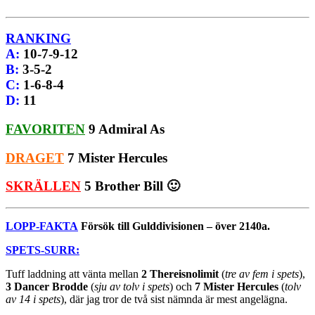
RANKING
A
:
10-7-9-12
B
:
3-5-2
C
:
1-6-8-4
D
:
11
FAVORITEN
9 Admiral As
DRAGET
7 Mister Hercules
SKRÄLLEN
5 Brother Bill 🙂
LOPP-FAKTA
Försök till Gulddivisionen – över 2140a.
SPETS-SURR:
Tuff laddning att vänta mellan
2 Thereisnolimit
(
tre av fem i spets
),
3 Dancer Brodde
(
sju av tolv i spets
) och
7 Mister Hercules
(
tolv
av 14 i spets
), där jag tror de två sist nämnda är mest angelägna.