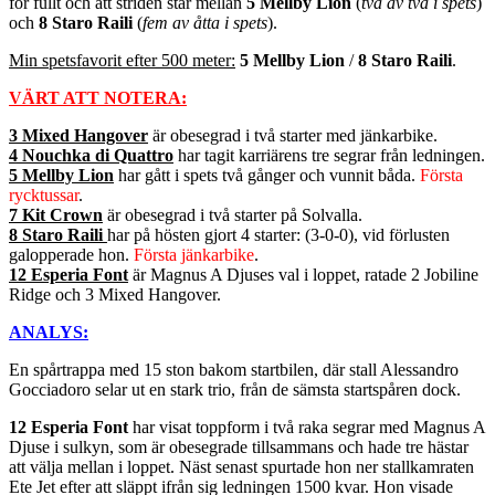
för fullt och att striden står mellan
5 Mellby Lion
(
två av två i spets
)
och
8 Staro Raili
(
fem av åtta i spets
).
Min spetsfavorit efter 500 meter:
5 Mellby Lion
/
8 Staro Raili
.
VÄRT ATT NOTERA:
3 Mixed Hangover
är obesegrad i två starter med jänkarbike.
4 Nouchka di Quattro
har tagit karriärens tre segrar från ledningen.
5 Mellby Lion
har gått i spets två gånger och vunnit båda.
Första
rycktussar
.
7 Kit Crown
är obesegrad i två starter på Solvalla.
8 Staro Raili
har på hösten gjort 4 starter: (3-0-0), vid förlusten
galopperade hon.
Första jänkarbike
.
12 Esperia Font
är Magnus A Djuses val i loppet, ratade 2 Jobiline
Ridge och 3 Mixed Hangover.
ANALYS:
En spårtrappa med 15 ston bakom startbilen, där stall Alessandro
Gocciadoro selar ut en stark trio, från de sämsta startspåren dock.
12 Esperia Font
har visat toppform i två raka segrar med Magnus A
Djuse i sulkyn, som är obesegrade tillsammans och hade tre hästar
att välja mellan i loppet. Näst senast spurtade hon ner stallkamraten
Ete Jet efter att släppt ifrån sig ledningen 1500 kvar. Hon visade