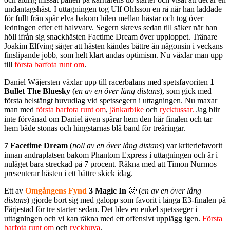
undantagshäst. I uttagningen tog Ulf Ohlsson en rå när han laddade
för fullt från spår elva bakom bilen mellan hästar och tog över
ledningen efter ett halvvarv. Segern skrevs sedan till säker när han
höll ifrån sig snackhästen Factime Dream över upploppet. Tränare
Joakim Elfving säger att hästen kändes bättre än någonsin i veckans
finslipande jobb, som helt klart andas optimism. Nu växlar man upp
till
första barfota runt om
.
Daniel Wäjersten växlar upp till racerbalans med spetsfavoriten
1
Bullet The Bluesky
(
en av en över lång distans
), som gick med
första helstängt huvudlag vid spetssegern i uttagningen. Nu maxar
man med
första barfota runt om
,
jänkarbike
och
rycktussar.
Jag blir
inte förvånad om Daniel även spårar hem den här finalen och tar
hem både stonas och hingstarnas blå band för treåringar.
7 Facetime Dream
(
noll av en över lång distans
) var kriteriefavorit
innan andraplatsen bakom Phantom Express i uttagningen och är i
nuläget bara streckad på 7 procent. Räkna med att Timon Nurmos
presenterar hästen i ett bättre skick idag.
Ett av
Omgångens Fynd
3 Magic In
🙂 (
en av en över lång
distans
) gjorde bort sig med galopp som favorit i långa E3-finalen på
Färjestad för tre starter sedan. Det blev en enkel spetsseger i
uttagningen och vi kan räkna med ett offensivt upplägg igen.
Första
barfota runt om
och
ryckhuva
.