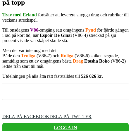
på topp
Trav med Erland
fortsätter att leverera snygga drag och rubriker till
veckans streckspel.
Till onsdagens
V86
-omgång satt omgångens
Fynd
för fjärde gången
i rad på kort tid, när
Espoir De Ginai
(V86-4) streckad på sju
procent visade var skåpet skulle stå.
Men det var inte nog med det.
Både den
Troliga
(V86-7) och
Roliga
(V86-6) spiken segrade,
samtidigt som ett av omgångens bästa
Drag
Etosha Boko
(V86-2)
ledde från start till mål.
Utdelningen på alla åtta rätt fastställdes till
526 026 kr
.
DELA PÅ FACEBOOK
DELA PÅ TWITTER
LOGGA IN