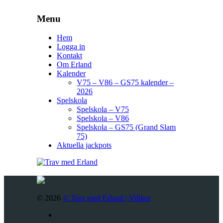
Menu
Hem
Logga in
Kontakt
Om Erland
Kalender
V75 – V86 – GS75 kalender –
2026
Spelskola
Spelskola – V75
Spelskola – V86
Spelskola – GS75 (Grand Slam
75)
Aktuella jackpots
© 2026
© Trav med Erland |
Villkor
Twitter