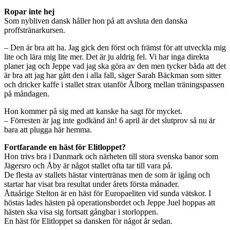
Ropar inte hej
Som nybliven dansk håller hon på att avsluta den danska
proffstränarkursen.
– Den är bra att ha. Jag gick den först och främst för att utveckla mig
lite och lära mig lite mer. Det är ju aldrig fel. Vi har inga direkta
planer jag och Jeppe vad jag ska göra av den men tycker båda att det
är bra att jag har gått den i alla fall, säger Sarah Bäckman som sitter
och dricker kaffe i stallet strax utanför Ålborg mellan träningspassen
på måndagen.
Hon kommer på sig med att kanske ha sagt för mycket.
– Förresten är jag inte godkänd än! 6 april är det slutprov så nu är
bara att plugga här hemma.
Fortfarande en häst för Elitloppet?
Hon trivs bra i Danmark och närheten till stora svenska banor som
Jägersro och Åby är något stallet ofta tar till vara på.
De flesta av stallets hästar vintertränas men de som är igång och
startar har visat bra resultat under årets första månader.
Åttaårige Stelton är en häst för Europaeliten vid sunda vätskor. I
höstas lades hästen på operationsbordet och Jeppe Juel hoppas att
hästen ska visa sig fortsatt gångbar i storloppen.
En häst för Elitloppet sa dansken för något år sedan.