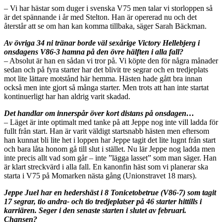
– Vi har hästar som duger i svenska V75 men talar vi storloppen så
är det spännande i år med Stelton. Han är opererad nu och det
återstår att se om han kan komma tillbaka, säger Sarah Bäckman.
Av övriga 34 ni tränar borde väl sexårige Victory Hellebjerg i
onsdagens V86-3 hamna på den övre hälften i alla fall?
– Absolut är han en sådan vi tror på. Vi köpte den för några månader
sedan och på fyra starter har det blivit tre segrar och en tredjeplats
mot lite lättare motstånd här hemma. Hästen hade gått bra innan
också men inte gjort så många starter. Men trots att han inte startat
kontinuerligt har han aldrig varit skadad.
Det handlar om innerspår över kort distans på onsdagen…
– Läget är inte optimalt med tanke på att Jeppe nog inte vill ladda för
fullt från start. Han är varit väldigt startsnabb hästen men eftersom
han kunnat bli lite het i loppen har Jeppe tagit det lite lugnt från start
och bara låta honom gå till slut i stället. Nu lär Jeppe nog ladda men
inte precis allt vad som går – inte ”lägga lasset” som man säger. Han
är klart streckvärd i alla fall. En kanonfin häst som vi planerar ska
starta i V75 på Momarken nästa gång (Unionstravet 18 mars).
Jeppe Juel har en hedershäst i 8 Tonicetobetrue (V86-7) som tagit
17 segrar, tio andra- och tio tredjeplatser på 46 starter hittills i
karriären. Seger i den senaste starten i slutet av februari.
Chansen?