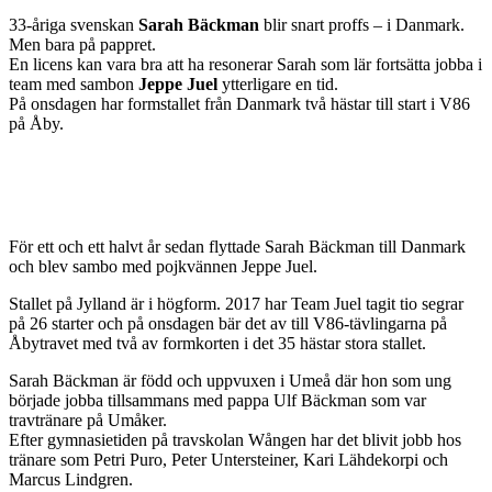
33-åriga svenskan
Sarah Bäckman
blir snart proffs – i Danmark.
Men bara på pappret.
En licens kan vara bra att ha resonerar Sarah som lär fortsätta jobba i
team med sambon
Jeppe Juel
ytterligare en tid.
På onsdagen har formstallet från Danmark två hästar till start i V86
på Åby.
För ett och ett halvt år sedan flyttade Sarah Bäckman till Danmark
och blev sambo med pojkvännen Jeppe Juel.
Stallet på Jylland är i högform. 2017 har Team Juel tagit tio segrar
på 26 starter och på onsdagen bär det av till V86-tävlingarna på
Åbytravet med två av formkorten i det 35 hästar stora stallet.
Sarah Bäckman är född och uppvuxen i Umeå där hon som ung
började jobba tillsammans med pappa Ulf Bäckman som var
travtränare på Umåker.
Efter gymnasietiden på travskolan Wången har det blivit jobb hos
tränare som Petri Puro, Peter Untersteiner, Kari Lähdekorpi och
Marcus Lindgren.