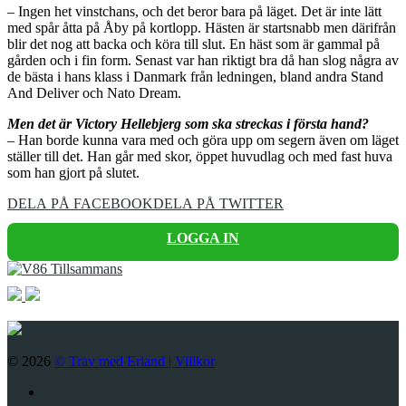
– Ingen het vinstchans, och det beror bara på läget. Det är inte lätt
med spår åtta på Åby på kortlopp. Hästen är startsnabb men därifrån
blir det nog att backa och köra till slut. En häst som är gammal på
gården och i fin form. Senast var han riktigt bra då han slog några av
de bästa i hans klass i Danmark från ledningen, bland andra Stand
And Deliver och Nato Dream.
Men det är Victory Hellebjerg som ska streckas i första hand?
– Han borde kunna vara med och göra upp om segern även om läget
ställer till det. Han går med skor, öppet huvudlag och med fast huva
som han gjort på slutet.
DELA PÅ FACEBOOK
DELA PÅ TWITTER
LOGGA IN
© 2026
© Trav med Erland |
Villkor
Twitter