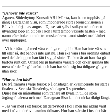
”Behöver inte vässas”
Ägaren, Söderbytorp Konsult AB i Märsta, kan ha en topphäst på
gång i Dartagnan Sisu, som imponerade stort i bronsdivisionen i
Rättvik i början av augusti. Djuse satt själv i sulkyn och efter ett
utvändigt lopp en bit bak i kön i tufft tempo växlade hästen – med
namn efter boken om de tre musketörerna -motståndet med lätthet
över upploppet.
– Vi har tränat på med våra vanliga rutinjobb. Han har inte vässats
till eller så, det behövs inte just nu. Han ska vara i bra ordning enbart
med de här loppen han fått i sig på slutet. Tanken är att han ska gå
barfota runt om. Oftast blir ju hästarna vassare och orkar springa lite
mera när de får gå barfota och han har skött sig bra tidigare gånger
utan skor.
”Har en bra häst”
De två främsta i varje försök p å onsdagen är kvalificerade för start i
finalen av Svenskt Travderby, söndagen 3 september.
Djuse har en målsättning som tränare att kvala in till de stora
årgångsfinalerna och med Dartagnan Sisu kan det räcka riktigt långt.
– Jag var med i ett försök till derbystoet i fjol i men har aldrig varit
med i någon derbyuttagning tidigare. Hur han står sig i just det här