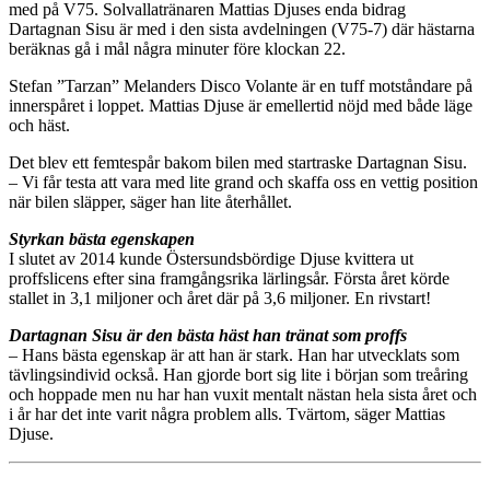
med på V75. Solvallatränaren Mattias Djuses enda bidrag
Dartagnan Sisu är med i den sista avdelningen (V75-7) där hästarna
beräknas gå i mål några minuter före klockan 22.
Stefan ”Tarzan” Melanders Disco Volante är en tuff motståndare på
innerspåret i loppet. Mattias Djuse är emellertid nöjd med både läge
och häst.
Det blev ett femtespår bakom bilen med startraske Dartagnan Sisu.
– Vi får testa att vara med lite grand och skaffa oss en vettig position
när bilen släpper, säger han lite återhållet.
Styrkan bästa egenskapen
I slutet av 2014 kunde Östersundsbördige Djuse kvittera ut
proffslicens efter sina framgångsrika lärlingsår. Första året körde
stallet in 3,1 miljoner och året där på 3,6 miljoner. En rivstart!
Dartagnan Sisu är den bästa häst han tränat som proffs
– Hans bästa egenskap är att han är stark. Han har utvecklats som
tävlingsindivid också. Han gjorde bort sig lite i början som treåring
och hoppade men nu har han vuxit mentalt nästan hela sista året och
i år har det inte varit några problem alls. Tvärtom, säger Mattias
Djuse.