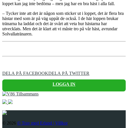
loppet kan jag inte bedöma – men jag har en bra häst i alla fall.
– Tycker inte att det är någon som sticker ut i loppet, det är flera bra
hästar med som är på väg uppåt de också. I de här loppen brukar
tränarna ha laddat och det är svårt att veta hur hästarna har
utvecklats. Men det är klart att vi måste tro på vår häst, avrundar
Solvallatränaren.
DELA PÅ FACEBOOK
DELA PÅ TWITTER
LOGGA IN
© 2026
© Trav med Erland |
Villkor