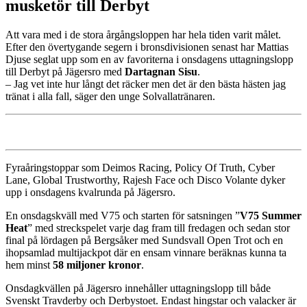
musketör till Derbyt
Att vara med i de stora årgångsloppen har hela tiden varit målet.
Efter den övertygande segern i bronsdivisionen senast har Mattias
Djuse seglat upp som en av favoriterna i onsdagens uttagningslopp
till Derbyt på Jägersro med
Dartagnan Sisu
.
– Jag vet inte hur långt det räcker men det är den bästa hästen jag
tränat i alla fall, säger den unge Solvallatränaren.
Fyraåringstoppar som Deimos Racing, Policy Of Truth, Cyber
Lane, Global Trustworthy, Rajesh Face och Disco Volante dyker
upp i onsdagens kvalrunda på Jägersro.
En onsdagskväll med V75 och starten för satsningen ”
V75 Summer
Heat
” med streckspelet varje dag fram till fredagen och sedan stor
final på lördagen på Bergsåker med Sundsvall Open Trot och en
ihopsamlad multijackpot där en ensam vinnare beräknas kunna ta
hem minst
58 miljoner kronor
.
Onsdagkvällen på Jägersro innehåller uttagningslopp till både
Svenskt Travderby och Derbystoet. Endast hingstar och valacker är