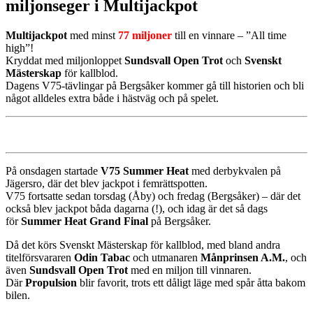
miljonseger i Multijackpot
Multijackpot
med minst
77 miljoner
till en vinnare – ”All time
high”!
Kryddat med miljonloppet
Sundsvall Open Trot
och
Svenskt
Mästerskap
för kallblod.
Dagens V75-tävlingar på Bergsåker kommer gå till historien och bli
något alldeles extra både i hästväg och på spelet.
På onsdagen startade
V75 Summer Heat
med derbykvalen på
Jägersro, där det blev jackpot i femrättspotten.
V75 fortsatte sedan torsdag (Åby) och fredag (Bergsåker) – där det
också blev jackpot båda dagarna (!), och idag är det så dags
för
Summer Heat Grand Final
på Bergsåker.
Då det körs Svenskt Mästerskap för kallblod, med bland andra
titelförsvararen
Odin Tabac
och utmanaren
Månprinsen A.M.
, och
även
Sundsvall Open Trot
med en miljon till vinnaren.
Där
Propulsion
blir favorit, trots ett dåligt läge med spår åtta bakom
bilen.