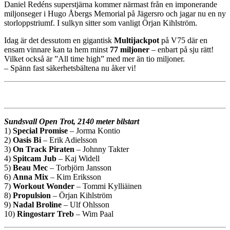
Daniel Redéns superstjärna kommer närmast från en imponerande
miljonseger i Hugo Åbergs Memorial på Jägersro och jagar nu en ny
storloppstriumf. I sulkyn sitter som vanligt Örjan Kihlström.
Idag är det dessutom en gigantisk
Multijackpot
på V75 där en
ensam vinnare kan ta hem minst
77 miljoner
– enbart på sju rätt!
Vilket också är ”All time high” med mer än tio miljoner.
– Spänn fast säkerhetsbältena nu åker vi!
Sundsvall Open Trot, 2140 meter bilstart
1)
Special Promise
– Jorma Kontio
2)
Oasis Bi
– Erik Adielsson
3)
On Track Piraten
– Johnny Takter
4)
Spitcam Jub
– Kaj Widell
5)
Beau Mec
– Torbjörn Jansson
6)
Anna Mix
– Kim Eriksson
7)
Workout Wonder
– Tommi Kylliäinen
8)
Propulsion
– Örjan Kihlström
9)
Nadal Broline
– Ulf Ohlsson
10)
Ringostarr Treb
– Wim Paal