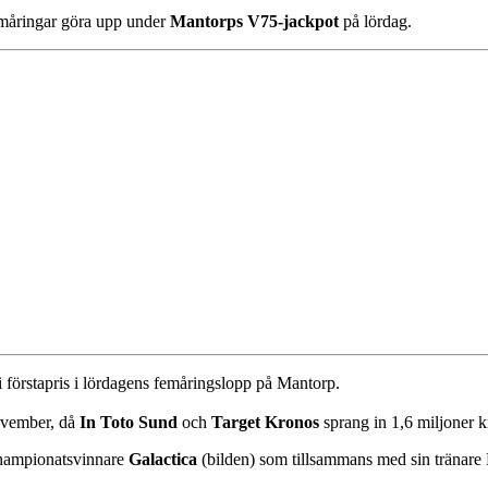
femåringar göra upp under
Mantorps V75-jackpot
på lördag.
i förstapris i lördagens femåringslopp på Mantorp.
november, då
In Toto Sund
och
Target Kronos
sprang in 1,6 miljoner k
ochampionatsvinnare
Galactica
(bilden) som tillsammans med sin tränare M