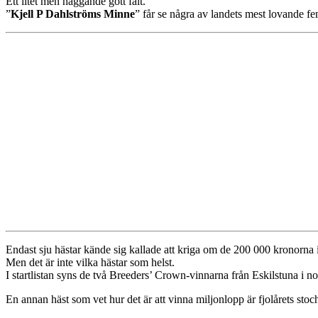
Ett litet men naggande gott fält.
”
Kjell P Dahlströms Minne
” får se några av landets mest lovande 
Endast sju hästar kände sig kallade att kriga om de 200 000 kronorna 
Men det är inte vilka hästar som helst.
I startlistan syns de två Breeders’ Crown-vinnarna från Eskilstuna i 
En annan häst som vet hur det är att vinna miljonlopp är fjolårets st