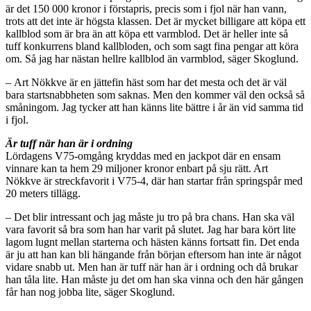
är det 150 000 kronor i förstapris, precis som i fjol när han vann,
trots att det inte är högsta klassen. Det är mycket billigare att köpa ett
kallblod som är bra än att köpa ett varmblod. Det är heller inte så
tuff konkurrens bland kallbloden, och som sagt fina pengar att köra
om. Så jag har nästan hellre kallblod än varmblod, säger Skoglund.
– Art Nökkve är en jättefin häst som har det mesta och det är väl
bara startsnabbheten som saknas. Men den kommer väl den också så
småningom. Jag tycker att han känns lite bättre i år än vid samma tid
i fjol.
Är tuff när han är i ordning
Lördagens V75-omgång kryddas med en jackpot där en ensam
vinnare kan ta hem 29 miljoner kronor enbart på sju rätt. Art
Nökkve är streckfavorit i V75-4, där han startar från springspår med
20 meters tillägg.
– Det blir intressant och jag måste ju tro på bra chans. Han ska väl
vara favorit så bra som han har varit på slutet. Jag har bara kört lite
lagom lugnt mellan starterna och hästen känns fortsatt fin. Det enda
är ju att han kan bli hängande från början eftersom han inte är något
vidare snabb ut. Men han är tuff när han är i ordning och då brukar
han tåla lite. Han måste ju det om han ska vinna och den här gången
får han nog jobba lite, säger Skoglund.