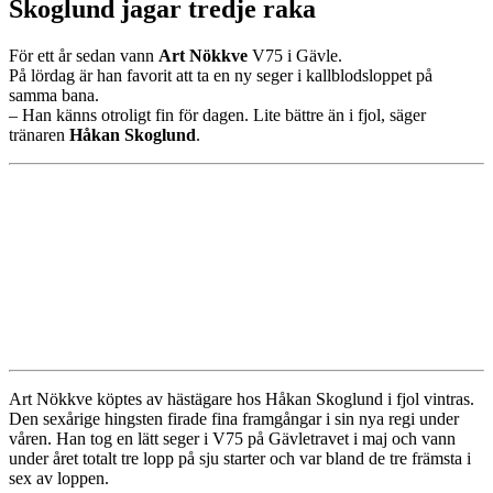
Skoglund jagar tredje raka
För ett år sedan vann
Art Nökkve
V75 i Gävle.
På lördag är han favorit att ta en ny seger i kallblodsloppet på
samma bana.
– Han känns otroligt fin för dagen. Lite bättre än i fjol, säger
tränaren
Håkan Skoglund
.
Art Nökkve köptes av hästägare hos Håkan Skoglund i fjol vintras.
Den sexårige hingsten firade fina framgångar i sin nya regi under
våren. Han tog en lätt seger i V75 på Gävletravet i maj och vann
under året totalt tre lopp på sju starter och var bland de tre främsta i
sex av loppen.