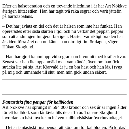
Efter en halsoperation och en trevande inledning i år har Art Nökkve
återigen hittat stilen. Han har tagit två raka segrar och varit jättefin
på barfotabalans.
– Det har jävlats en del och det är halsen som inte har funkat. Han
opererades efter sista starten i fjol och nu verkar det peppar, peppar
som att andningen fungerar bra igen. Hästen var riktigt bra den här
årstiden förra året och nu känns han otroligt fin för dagen, säger
Håkan Skoglund.
– Han har gjort kanonlopp vid segrarna och vunnit med krafter kvar.
Senast var han lite uppanmäld men vann ändå, även om han fick
sträcka lite på sig. Art Kjarvald är ju en bra häst och han låg i rygg
på mig och utmanade till slut, men min gick undan säkert.
Fantastiskt fina pengar för kallbloden
Art Nökkve har sprungit in 594 000 kronor och sex år är ingen ålder
för ett kallblod, som får tävla tills de är 15 år. Tränare Skoglund
lovordar sin häst mycket och även kallblodshästar överhuvudtaget.
– Det är fantastiskt fina pengar att köra om för kallbloden. På lördag