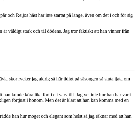
år och Reijos häst har inte startat på länge, även om det i och för sig
r väldigt stark och tål dödens. Jag tror faktiskt att han vinner från
a skor rycker jag aldrig så här tidigt på säsongen så sluta tjata om
an kunde köra lika fort i ett varv till. Jag vet inte hur han har varit
rkligen förtjust i honom. Men det är klart att han kan komma med en
ppträdde han hur moget och elegant som helst så jag räknar med att han