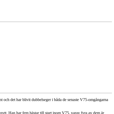
cent och det har blivit dubbelseger i båda de senaste V75-omgångarna
å nytt. Han har fem hästar till start inom V75, varav fyra av dem är