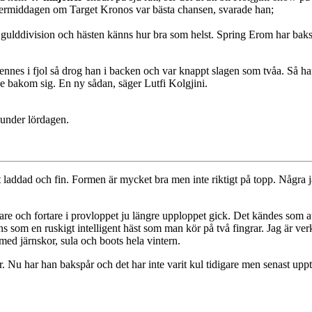
ftermiddagen om Target Kronos var bästa chansen, svarade han;
g gulddivision och hästen känns hur bra som helst. Spring Erom har baksp
nnes i fjol så drog han i backen och var knappt slagen som tvåa. Så han ä
 bakom sig. En ny sådan, säger Lutfi Kolgjini.
 under lördagen.
addad och fin. Formen är mycket bra men inte riktigt på topp. Några jävl
re och fortare i provloppet ju längre upploppet gick. Det kändes som att h
ns som en ruskigt intelligent häst som man kör på två fingrar. Jag är ve
ed järnskor, sula och boots hela vintern.
rter. Nu har han bakspår och det har inte varit kul tidigare men senast u