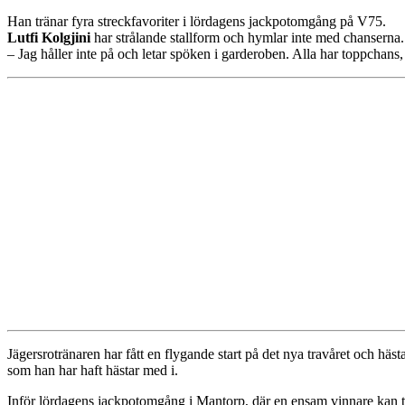
Han tränar fyra streckfavoriter i lördagens jackpotomgång på V75.
Lutfi Kolgjini
har strålande stallform och hymlar inte med chanserna.
– Jag håller inte på och letar spöken i garderoben. Alla har toppchans,
Jägersrotränaren har fått en flygande start på det nya travåret och hä
som han har haft hästar med i.
Inför lördagens jackpotomgång i Mantorp, där en ensam vinnare kan