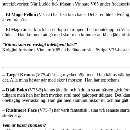
streckfavoriter. När Ludde fick frågan i Vinnare V65 under fredagse
– El Mago Pellini
(V75-3) har lika bra chans. Det är en lite halvdåli
är en bra häst.
– El Mago är stark och har ett lopp i kroppen. I ett montélopp på Vince
dödens. Han kommer att gå med skor men kommer att få en jänkarbike
”Känns som en ruskigt intelligent häst”
Kolgjini fortsatte i Vinnare V65 att berätta om sina övriga V75-hästar
– Target Kronos
(V75-4) är jag mycket nöjd med. Han känns väldigt l
det. Alla mina hästar går med skor i morgon. Han har toppchans.
– Djali Boko
(V75-5) känns jättefin och Adrian sa att hästen gick forta
tidigare men han har haft mycket strul med galopper tidigare. Det kän
obehaglig överraskning. Han går med aluminiumskor nu och har gått m
– Rushmore Face
(V75-7) har varit fantastisk i sina två senaste sta
sköter sig.
Vem är bästa chansen?