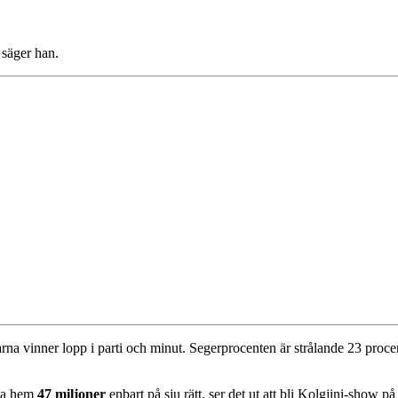
 säger han.
starna vinner lopp i parti och minut. Segerprocenten är strålande 23 pro
 ta hem
47 miljoner
enbart på sju rätt, ser det ut att bli Kolgjini-show p