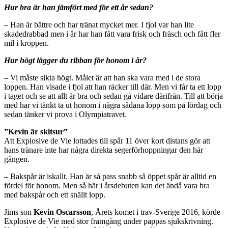
Hur bra är han jämfört med för ett år sedan?
– Han är bättre och har tränat mycket mer. I fjol var han lite
skadedrabbad men i år har han fått vara frisk och fräsch och fått fler
mil i kroppen.
Hur högt lägger du ribban för honom i år?
– Vi måste sikta högt. Målet är att han ska vara med i de stora
loppen. Han visade i fjol att han räcker till där. Men vi får ta ett lopp
i taget och se att allt är bra och sedan gå vidare därifrån. Till att börja
med har vi tänkt ta ut honom i några sådana lopp som på lördag och
sedan tänker vi prova i Olympiatravet.
”Kevin är skitsur”
Att Explosive de Vie lottades till spår 11 över kort distans gör att
hans tränare inte har några direkta segerförhoppningar den här
gången.
– Bakspår är iskallt. Han är så pass snabb så öppet spår är alltid en
fördel för honom. Men så här i årsdebuten kan det ändå vara bra
med bakspår och ett snällt lopp.
Jims son
Kevin Oscarsson
, Årets komet i trav-Sverige 2016, körde
Explosive de Vie med stor framgång under pappas sjukskrivning.