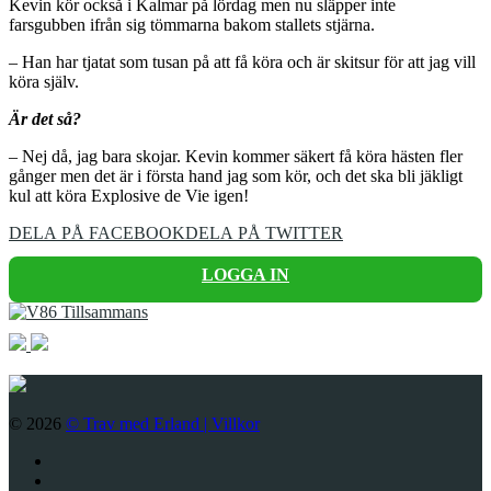
Kevin kör också i Kalmar på lördag men nu släpper inte
farsgubben ifrån sig tömmarna bakom stallets stjärna.
– Han har tjatat som tusan på att få köra och är skitsur för att jag vill
köra själv.
Är det så?
– Nej då, jag bara skojar. Kevin kommer säkert få köra hästen fler
gånger men det är i första hand jag som kör, och det ska bli jäkligt
kul att köra Explosive de Vie igen!
DELA PÅ FACEBOOK
DELA PÅ TWITTER
LOGGA IN
© 2026
© Trav med Erland |
Villkor
Twitter
Facebook