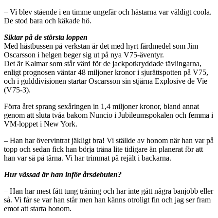
– Vi blev stående i en timme ungefär och hästarna var väldigt coola.
De stod bara och käkade hö.
Siktar på de största loppen
Med hästbussen på verkstan är det med hyrt färdmedel som Jim
Oscarsson i helgen beger sig ut på nya V75-äventyr.
Det är Kalmar som står värd för de jackpotkryddade tävlingarna,
enligt prognosen väntar 48 miljoner kronor i sjurättspotten på V75,
och i gulddivisionen startar Oscarsson sin stjärna Explosive de Vie
(V75-3).
Förra året sprang sexåringen in 1,4 miljoner kronor, bland annat
genom att sluta tvåa bakom Nuncio i Jubileumspokalen och femma i
VM-loppet i New York.
– Han har övervintrat jäkligt bra! Vi ställde av honom när han var på
topp och sedan fick han börja träna lite tidigare än planerat för att
han var så på tårna. Vi har trimmat på rejält i backarna.
Hur vässad är han inför årsdebuten?
– Han har mest fått tung träning och har inte gått några banjobb eller
så. Vi får se var han står men han känns otroligt fin och jag ser fram
emot att starta honom.