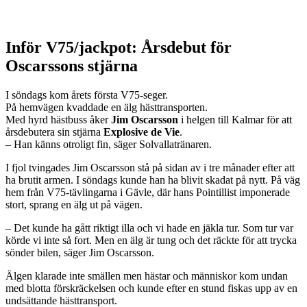
Inför V75/jackpot: Årsdebut för
Oscarssons stjärna
I söndags kom årets första V75-seger.
På hemvägen kvaddade en älg hästtransporten.
Med hyrd hästbuss åker
Jim Oscarsson
i helgen till Kalmar för att
årsdebutera sin stjärna
Explosive de Vie
.
– Han känns otroligt fin, säger Solvallatränaren.
I fjol tvingades Jim Oscarsson stå på sidan av i tre månader efter att
ha brutit armen. I söndags kunde han ha blivit skadat på nytt. På väg
hem från V75-tävlingarna i Gävle, där hans Pointillist imponerade
stort, sprang en älg ut på vägen.
– Det kunde ha gått riktigt illa och vi hade en jäkla tur. Som tur var
körde vi inte så fort. Men en älg är tung och det räckte för att trycka
sönder bilen, säger Jim Oscarsson.
Älgen klarade inte smällen men hästar och människor kom undan
med blotta förskräckelsen och kunde efter en stund fiskas upp av en
undsättande hästtransport.