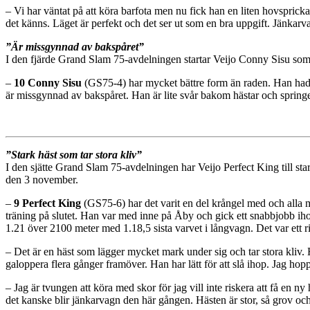
– Vi har väntat på att köra barfota men nu fick han en liten hovsprick
det känns. Läget är perfekt och det ser ut som en bra uppgift. Jänkarv
”Är missgynnad av bakspåret”
I den fjärde Grand Slam 75-avdelningen startar Veijo Conny Sisu som 
–
10 Conny Sisu
(GS75-4) har mycket bättre form än raden. Han hade 
är missgynnad av bakspåret. Han är lite svår bakom hästar och springe
”Stark häst som tar stora kliv”
I den sjätte Grand Slam 75-avdelningen har Veijo Perfect King till star
den 3 november.
–
9 Perfect King
(GS75-6) har det varit en del krångel med och alla mö
träning på slutet. Han var med inne på Åby och gick ett snabbjobb 
1.21 över 2100 meter med 1.18,5 sista varvet i långvagn. Det var ett ri
– Det är en häst som lägger mycket mark under sig och tar stora kliv. 
galoppera flera gånger framöver. Han har lätt för att slå ihop. Jag hopp
– Jag är tvungen att köra med skor för jag vill inte riskera att få en 
det kanske blir jänkarvagn den här gången. Hästen är stor, så grov och