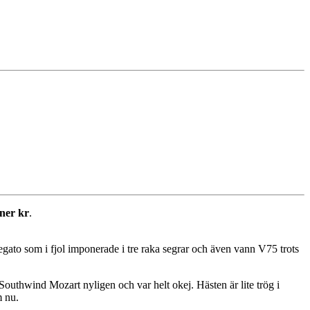
oner kr
.
gato som i fjol imponerade i tre raka segrar och även vann V75 trots
outhwind Mozart nyligen och var helt okej. Hästen är lite trög i
m nu.