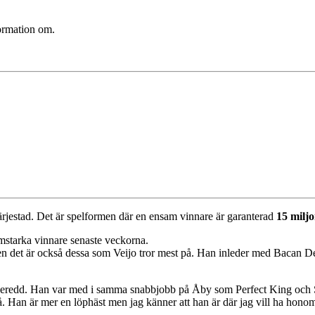
formation om.
jestad. Det är spelformen där en ensam vinnare är garanterad
15 milj
ormstarka vinnare senaste veckorna.
n det är också dessa som Veijo tror mest på. Han inleder med Bacan De
förberedd. Han var med i samma snabbjobb på Åby som Perfect King och S
 två. Han är mer en löphäst men jag känner att han är där jag vill ha hono