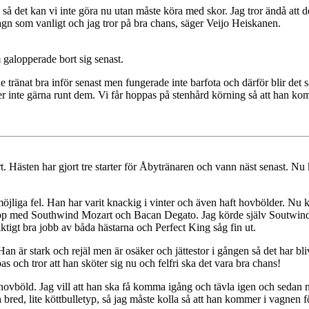
a så det kan vi inte göra nu utan måste köra med skor. Jag tror ändå att
agn som vanligt och jag tror på bra chans, säger Veijo Heiskanen.
galopperade bort sig senast.
tränat bra inför senast men fungerade inte barfota och därför blir det 
r inte gärna runt dem. Vi får hoppas på stenhård körning så att han kom
t. Hästen har gjort tre starter för Åbytränaren och vann näst senast. Nu 
jliga fel. Han har varit knackig i vinter och även haft hovbölder. Nu kän
ihop med Southwind Mozart och Bacan Degato. Jag körde själv Soutwin
ktigt bra jobb av båda hästarna och Perfect King såg fin ut.
Han är stark och rejäl men är osäker och jättestor i gången så det har 
as och tror att han sköter sig nu och felfri ska det vara bra chans!
ny hovböld. Jag vill att han ska få komma igång och tävla igen och sedan 
 bred, lite köttbulletyp, så jag måste kolla så att han kommer i vagnen 