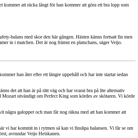
 det kommer att räcka långt för han kommer att göra ett bra lopp som
safety-balans med skor den här gången. Hästen känns fortsatt fin men
mer in i matchen. Det är nog främst en platschans, säger Veijo.
kommer han åter efter ett längre uppehåll och har inte startat sedan
ns det att han är på rätt väg och har svarat bra på lite alternativ
d Mozart utvändigt om Perfect King som kördes av skötaren. Vi körde
blivit några galopper och man får nog räkna med att han kommer att
när vi har kommit in i rytmen så kan vi finslipa balansen. Vi får se om
först, avrundar Veijo Heiskanen.