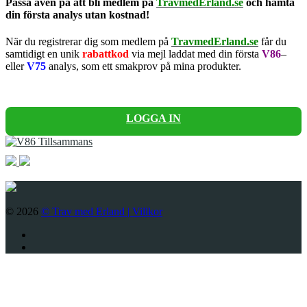
Passa även på att bli medlem på
TravmedErland.se
och hämta
din första analys utan kostnad!
När du registrerar dig som medlem på
TravmedErland.se
får du
samtidigt en unik
rabattkod
via mejl laddat med din första
V86
–
eller
V75
analys, som ett smakprov på mina produkter.
LOGGA IN
© 2026
© Trav med Erland |
Villkor
Twitter
Facebook