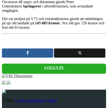
Oscarsson till seger, och detsamma gjorde Peter
Untersteiners
Springover
i silverdivisionen, som avrundade
omgången.
Det var jackpot på V75 och extramiljonerna gjorde att utdelningen
på sju rätt landade på
145 083 kronor
. Sex rätt gav 726 kronor och
fem rätt 63 kronor.
LOGGA IN
© 2026
© Trav med Erland |
Villkor