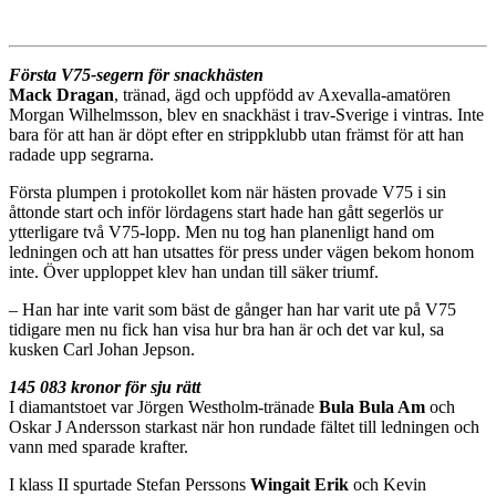
Första V75-segern för snackhästen
Mack
Dragan
, tränad, ägd och uppfödd av Axevalla-amatören
Morgan Wilhelmsson, blev en snackhäst i trav-Sverige i vintras. Inte
bara för att han är döpt efter en strippklubb utan främst för att han
radade upp segrarna.
Första plumpen i protokollet kom när hästen provade V75 i sin
åttonde start och inför lördagens start hade han gått segerlös ur
ytterligare två V75-lopp. Men nu tog han planenligt hand om
ledningen och att han utsattes för press under vägen bekom honom
inte. Över upploppet klev han undan till säker triumf.
– Han har inte varit som bäst de gånger han har varit ute på V75
tidigare men nu fick han visa hur bra han är och det var kul, sa
kusken Carl Johan Jepson.
145 083 kronor för sju rätt
I diamantstoet var Jörgen Westholm-tränade
Bula Bula Am
och
Oskar J Andersson starkast när hon rundade fältet till ledningen och
vann med sparade krafter.
I klass II spurtade Stefan Perssons
Wingait
Erik
och Kevin