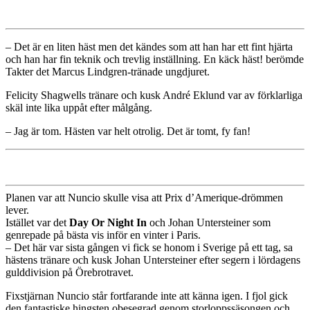
– Det är en liten häst men det kändes som att han har ett fint hjärta
och han har fin teknik och trevlig inställning. En käck häst! berömde
Takter det Marcus Lindgren-tränade ungdjuret.
Felicity Shagwells tränare och kusk André Eklund var av förklarliga
skäl inte lika uppåt efter målgång.
– Jag är tom. Hästen var helt otrolig. Det är tomt, fy fan!
Planen var att Nuncio skulle visa att Prix d’Amerique-drömmen
lever.
Istället var det
Day Or Night In
och Johan Untersteiner som
genrepade på bästa vis inför en vinter i Paris.
– Det här var sista gången vi fick se honom i Sverige på ett tag, sa
hästens tränare och kusk Johan Untersteiner efter segern i lördagens
gulddivision på Örebrotravet.
Fixstjärnan Nuncio står fortfarande inte att känna igen. I fjol gick
den fantastiske hingsten obesegrad genom storloppssäsongen och