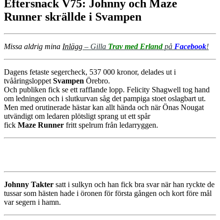
Eftersnack V75: Johnny och Maze
Runner skrällde i Svampen
Missa aldrig mina
Inlägg
–
Gilla
Trav med Erland
på
Facebook
!
Dagens fetaste segercheck, 537 000 kronor, delades ut i
tvååringsloppet
Svampen
Örebro.
Och publiken fick se ett rafflande lopp. Felicity Shagwell tog hand
om ledningen och i slutkurvan såg det pampiga stoet oslagbart ut.
Men med orutinerade hästar kan allt hända och när Önas Nougat
utvändigt om ledaren plötsligt sprang ut ett spår
fick
Maze
Runner
fritt spelrum från ledarryggen.
Johnny Takter
satt i sulkyn och han fick bra svar när han ryckte de
tussar som hästen hade i öronen för första gången och kort före mål
var segern i hamn.