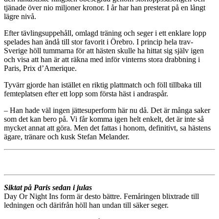
tjänade över nio miljoner kronor. I år har han presterat på en långt
lägre nivå.
Efter tävlingsuppehåll, omlagd träning och seger i ett enklare lopp
spelades han ändå till stor favorit i Örebro. I princip hela trav-
Sverige höll tummarna för att hästen skulle ha hittat sig själv igen
och visa att han är att räkna med inför vinterns stora drabbning i
Paris, Prix d’Amerique.
Tyvärr gjorde han istället en riktig plattmatch och föll tillbaka till
femteplatsen efter ett lopp som första häst i andraspår.
– Han hade väl ingen jättesuperform här nu då. Det är många saker
som det kan bero på. Vi får komma igen helt enkelt, det är inte så
mycket annat att göra. Men det fattas i honom, definitivt, sa hästens
ägare, tränare och kusk Stefan Melander.
Siktat på Paris sedan i julas
Day Or Night Ins form är desto bättre. Femåringen blixtrade till
ledningen och därifrån höll han undan till säker seger.