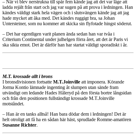
– När vi blev nerstrukna till spår fem kände jag att det var läge att
ladda rejält från start och jag var sugen på att prova i ledningen. Han
kändes väldigt stark hela vägen och i slutsvängen kände jag att jag
hade mycket att åka med. Det kändes ruggigt bra, sa Johan
Untersteiner, som nu kommer att skicka sin flyfotade hingst söderut.
– Det har egentligen varit planen ända sedan han var tvåa i
Criterium Continental under julhelgen förra året, att det är Paris vi
ska sikta emot. Det är därför han har startat väldigt sporadiskt i år.
M.T. krossade allt i brons
I bronsdivisionen fortsatte
M.T.Joinville
att imponera. Körande
Jorma Kontio lämnade ingenting åt slumpen utan sände fram
utvändigt om ledande Hades Håleryd på den första bortre långsidan
och från den positionen fullständigt krossade M.T.Joinville
motståndet.
– Han är en tanks alltså! Han bara dödar dem i ledningen! Det är
helt otroligt att få ha en sådan här häst, sprudlade Romme-amatören
Susanne Richter
.