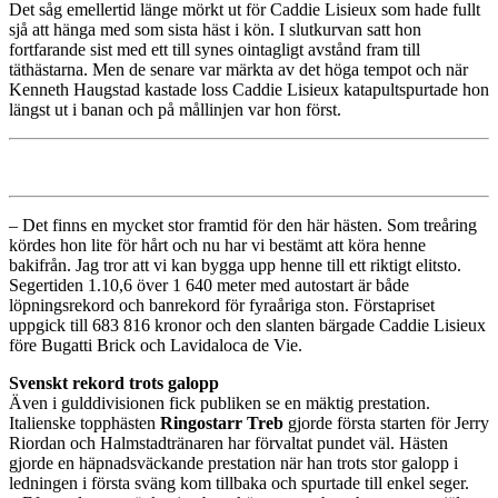
Det såg emellertid länge mörkt ut för Caddie Lisieux som hade fullt
sjå att hänga med som sista häst i kön. I slutkurvan satt hon
fortfarande sist med ett till synes ointagligt avstånd fram till
täthästarna. Men de senare var märkta av det höga tempot och när
Kenneth Haugstad kastade loss Caddie Lisieux katapultspurtade hon
längst ut i banan och på mållinjen var hon först.
– Det finns en mycket stor framtid för den här hästen. Som treåring
kördes hon lite för hårt och nu har vi bestämt att köra henne
bakifrån. Jag tror att vi kan bygga upp henne till ett riktigt elitsto.
Segertiden 1.10,6 över 1 640 meter med autostart är både
löpningsrekord och banrekord för fyraåriga ston. Förstapriset
uppgick till 683 816 kronor och den slanten bärgade Caddie Lisieux
före Bugatti Brick och Lavidaloca de Vie.
Svenskt rekord trots galopp
Även i gulddivisionen fick publiken se en mäktig prestation.
Italienske topphästen
Ringostarr
Treb
gjorde första starten för Jerry
Riordan och Halmstadtränaren har förvaltat pundet väl. Hästen
gjorde en häpnadsväckande prestation när han trots stor galopp i
ledningen i första sväng kom tillbaka och spurtade till enkel seger.