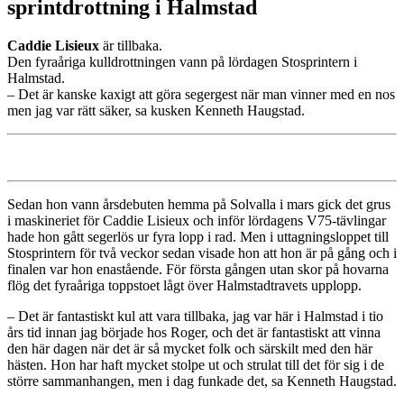
sprintdrottning i Halmstad
Caddie Lisieux
är tillbaka.
Den fyraåriga kulldrottningen vann på lördagen Stosprintern i
Halmstad.
– Det är kanske kaxigt att göra segergest när man vinner med en nos
men jag var rätt säker, sa kusken Kenneth Haugstad.
Sedan hon vann årsdebuten hemma på Solvalla i mars gick det grus
i maskineriet för Caddie Lisieux och inför lördagens V75-tävlingar
hade hon gått segerlös ur fyra lopp i rad. Men i uttagningsloppet till
Stosprintern för två veckor sedan visade hon att hon är på gång och i
finalen var hon enastående. För första gången utan skor på hovarna
flög det fyraåriga toppstoet lågt över Halmstadtravets upplopp.
– Det är fantastiskt kul att vara tillbaka, jag var här i Halmstad i tio
års tid innan jag började hos Roger, och det är fantastiskt att vinna
den här dagen när det är så mycket folk och särskilt med den här
hästen. Hon har haft mycket stolpe ut och strulat till det för sig i de
större sammanhangen, men i dag funkade det, sa Kenneth Haugstad.