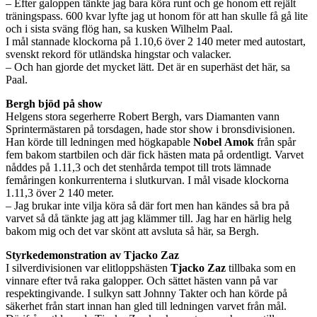
– Efter galoppen tänkte jag bara köra runt och ge honom ett rejält
träningspass. 600 kvar lyfte jag ut honom för att han skulle få gå lite
och i sista sväng flög han, sa kusken Wilhelm Paal.
I mål stannade klockorna på 1.10,6 över 2 140 meter med autostart,
svenskt rekord för utländska hingstar och valacker.
– Och han gjorde det mycket lätt. Det är en superhäst det här, sa
Paal.
Bergh bjöd på show
Helgens stora segerherre Robert Bergh, vars Diamanten vann
Sprintermästaren på torsdagen, hade stor show i bronsdivisionen.
Han körde till ledningen med högkapable
Nobel
Amok
från spår
fem bakom startbilen och där fick hästen mata på ordentligt. Varvet
nåddes på 1.11,3 och det stenhårda tempot till trots lämnade
femåringen konkurrenterna i slutkurvan. I mål visade klockorna
1.11,3 över 2 140 meter.
– Jag brukar inte vilja köra så där fort men han kändes så bra på
varvet så då tänkte jag att jag klämmer till. Jag har en härlig helg
bakom mig och det var skönt att avsluta så här, sa Bergh.
Styrkedemonstration av Tjacko Zaz
I silverdivisionen var elitloppshästen
Tjacko
Zaz
tillbaka som en
vinnare efter två raka galopper. Och sättet hästen vann på var
respektingivande. I sulkyn satt Johnny Takter och han körde på
säkerhet från start innan han gled till ledningen varvet från mål.