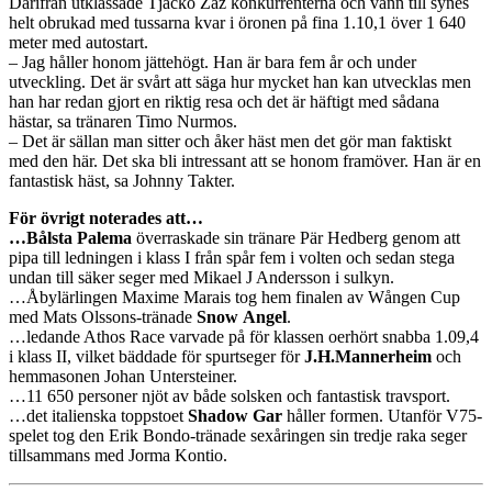
Därifrån utklassade Tjacko Zaz konkurrenterna och vann till synes
helt obrukad med tussarna kvar i öronen på fina 1.10,1 över 1 640
meter med autostart.
– Jag håller honom jättehögt. Han är bara fem år och under
utveckling. Det är svårt att säga hur mycket han kan utvecklas men
han har redan gjort en riktig resa och det är häftigt med sådana
hästar, sa tränaren Timo Nurmos.
– Det är sällan man sitter och åker häst men det gör man faktiskt
med den här. Det ska bli intressant att se honom framöver. Han är en
fantastisk häst, sa Johnny Takter.
För övrigt noterades att…
…Bålsta Palema
överraskade sin tränare Pär Hedberg genom att
pipa till ledningen i klass I från spår fem i volten och sedan stega
undan till säker seger med Mikael J Andersson i sulkyn.
…Åbylärlingen Maxime Marais tog hem finalen av Wången Cup
med Mats Olssons-tränade
Snow
Angel
.
…ledande Athos Race varvade på för klassen oerhört snabba 1.09,4
i klass II, vilket bäddade för spurtseger för
J.H.Mannerheim
och
hemmasonen Johan Untersteiner.
…11 650 personer njöt av både solsken och fantastisk travsport.
…det italienska toppstoet
Shadow
Gar
håller formen. Utanför V75-
spelet tog den Erik Bondo-tränade sexåringen sin tredje raka seger
tillsammans med Jorma Kontio.